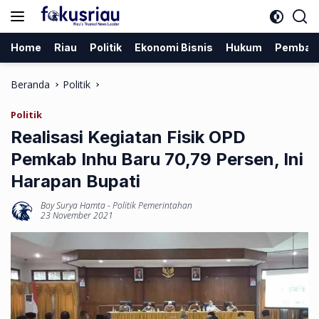
Langsung
ke
konten
Home
Riau
Politik
Ekonomi Bisnis
Hukum
Pemban
Beranda
Politik
Politik
Realisasi Kegiatan Fisik OPD
Pemkab Inhu Baru 70,79 Persen, Ini
Harapan Bupati
Boy Surya Hamta
-
Politik Pemerintahan
23 November 2021