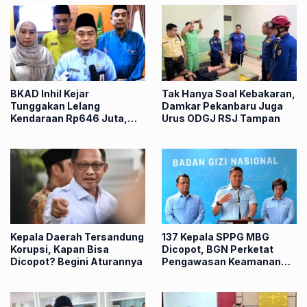
BKAD Inhil Kejar
Tak Hanya Soal Kebakaran,
Tunggakan Lelang
Damkar Pekanbaru Juga
Kendaraan Rp646 Juta,
Urus ODGJ RSJ Tampan
Kejari Siapkan Langkah
Hukum
Kepala Daerah Tersandung
137 Kepala SPPG MBG
Korupsi, Kapan Bisa
Dicopot, BGN Perketat
Dicopot? Begini Aturannya
Pengawasan Keamanan
Pangan Nasional