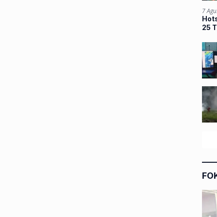
7 Agu
Hots
25 T
FO