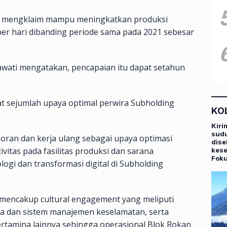
 mengklaim mampu meningkatkan produksi
per hari dibanding periode sama pada 2021 sebesar
awati mengatakan, pencapaian itu dapat setahun
kat sejumlah upaya optimal perwira Subholding
KO
Kiri
sudu
oran dan kerja ulang sebagai upaya optimasi
dise
vitas pada fasilitas produksi dan sarana
kese
Fok
ogi dan transformasi digital di Subholding
 mencakup cultural engagement yang meliputi
ja dan sistem manajemen keselamatan, serta
Pertamina lainnya sehingga operasional Blok Rokan