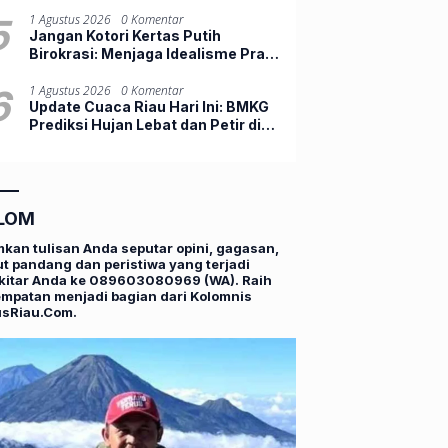
Beli Atau Menunggu?
5
1 Agustus 2026
0 Komentar
Jangan Kotori Kertas Putih
Birokrasi: Menjaga Idealisme Praja
Muda IPDN
6
1 Agustus 2026
0 Komentar
Update Cuaca Riau Hari Ini: BMKG
Prediksi Hujan Lebat dan Petir di
Pekanbaru
LOM
mkan tulisan Anda seputar opini, gagasan,
t pandang dan peristiwa yang terjadi
kitar Anda ke 089603080969 (WA). Raih
mpatan menjadi bagian dari Kolomnis
usRiau.Com.