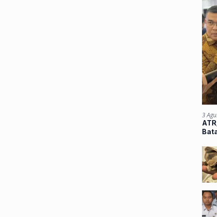
3 Agu
ATR/
Bata
Atu