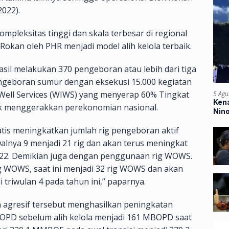
2022).
pleksitas tinggi dan skala terbesar di regional
Rokan oleh PHR menjadi model alih kelola terbaik.
asil melakukan 370 pengeboran atau lebih dari tiga
 pengeboran sumur dengan eksekusi 15.000 kegiatan
 Well Services (WIWS) yang menyerap 60% Tingkat
5 Agu
Kena
 menggerakkan perekonomian nasional.
Nin
Ban
tis meningkatkan jumlah rig pengeboran aktif
awalnya 9 menjadi 21 rig dan akan terus meningkat
2022. Demikian juga dengan penggunaan rig WOWS.
ig WOWS, saat ini menjadi 32 rig WOWS dan akan
triwulan 4 pada tahun ini,” paparnya.
n agresif tersebut menghasilkan peningkatan
BOPD sebelum alih kelola menjadi 161 MBOPD saat