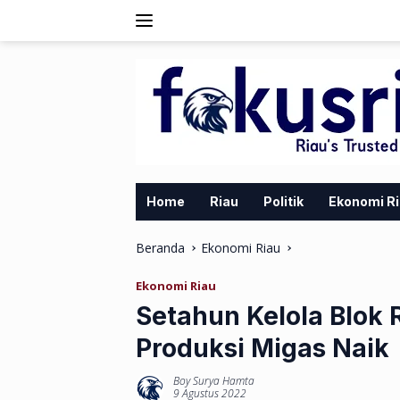
Langsung
ke
konten
Home
Riau
Politik
Ekonomi R
Beranda
Ekonomi Riau
Ekonomi Riau
Setahun Kelola Blok 
Produksi Migas Naik
Boy Surya Hamta
9 Agustus 2022