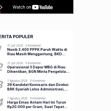
ERITA POPULER
1
31 Juli 2026
0 Komentar
Nasib 2.400 PPPK Paruh Waktu di
Riau Masih Menggantung, BKD
Tunggu Keputusan Pusat
2
31 Juli 2026
0 Komentar
Operasional 3 Dapur MBG di Riau
Dihentikan, BGN Minta Pengelola
Lengkapi Persyaratan
3
1 Agustus 2026
0 Komentar
28 Kandidat Komisaris dan Direksi
BRK Syariah Lolos Administrasi,
Bersiap Ikuti Fit and Proper Test
4
1 Agustus 2026
0 Komentar
Harga Emas Antam Hari Ini Turun
Rp20.000 per Gram, Saat Tepat