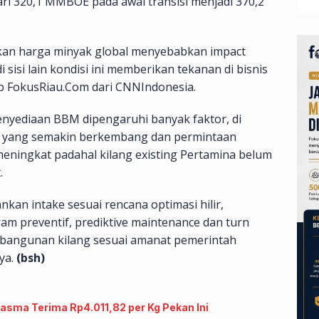
ri 320,1 MMBOE pada awal transisi menjadi 370,2
ikan harga minyak global menyebabkan impact
di sisi lain kondisi ini memberikan tekanan di bisnis
p FokusRiau.Com dari CNNIndonesia.
penyediaan BBM dipengaruhi banyak faktor, di
eri yang semakin berkembang dan permintaan
eningkat padahal kilang existing Pertamina belum
.
kan intake sesuai rencana optimasi hilir,
m preventif, prediktive maintenance dan turn
bangunan kilang sesuai amanat pemerintah
ya.
(bsh)
lasma Terima Rp4.011,82 per Kg Pekan Ini