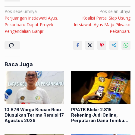
Navigasi
Pos sebelumnya
Pos selanjutnya
Perjuangan Instiawati Ayus,
Koalisi Partai Siap Usung
pos
Pekanbaru Dapat Proyek
Intsiawati Ayus Maju Pilwako
Pengendalian Banjir
Pekanbaru
Baca Juga
10.876 Warga Binaan Riau
PPATK Blokir 2.815
Diusulkan Terima Remisi 17
Rekening Judi Online,
Agustus 2026
Perputaran Dana Tembus
Rp86,82 Triliun