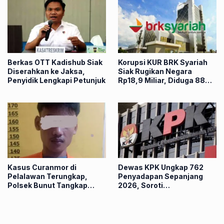
Berkas OTT Kadishub Siak
Korupsi KUR BRK Syariah
Diserahkan ke Jaksa,
Siak Rugikan Negara
Penyidik Lengkapi Petunjuk
Rp18,9 Miliar, Diduga 88
Nasabah Dipinjam Nama
Kasus Curanmor di
Dewas KPK Ungkap 762
Pelalawan Terungkap,
Penyadapan Sepanjang
Polsek Bunut Tangkap
2026, Soroti
Pelaku dalam Hitungan
Keterlambatan
Jam
Penggeledahan