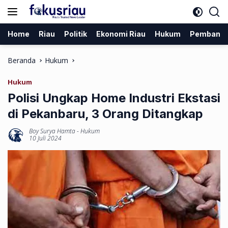
Langsung
ke
konten
Home
Riau
Politik
Ekonomi Riau
Hukum
Pembang
Beranda
Hukum
Hukum
Polisi Ungkap Home Industri Ekstasi
di Pekanbaru, 3 Orang Ditangkap
Boy Surya Hamta
-
Hukum
10 Juli 2024