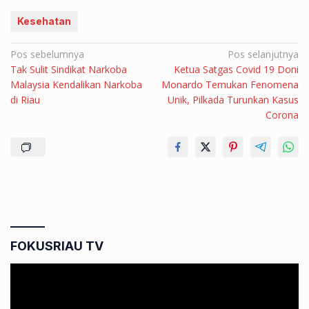
Kesehatan
Navigasi
Pos sebelumnya
Pos selanjutnya
Tak Sulit Sindikat Narkoba
Ketua Satgas Covid 19 Doni
pos
Malaysia Kendalikan Narkoba
Monardo Temukan Fenomena
di Riau
Unik, Pilkada Turunkan Kasus
Corona
FOKUSRIAU TV