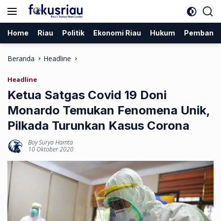
Langsung
ke
konten
Home
Riau
Politik
Ekonomi Riau
Hukum
Pembang
Beranda
Headline
Headline
Ketua Satgas Covid 19 Doni
Monardo Temukan Fenomena Unik,
Pilkada Turunkan Kasus Corona
Boy Surya Hamta
10 Oktober 2020