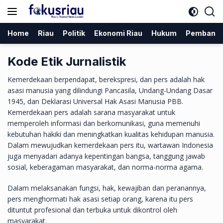
Langsung
ke
konten
Home
Riau
Politik
Ekonomi Riau
Hukum
Pembang
Kode Etik Jurnalistik
Kemerdekaan berpendapat, berekspresi, dan pers adalah hak
asasi manusia yang dilindungi Pancasila, Undang-Undang Dasar
1945, dan Deklarasi Universal Hak Asasi Manusia PBB.
Kemerdekaan pers adalah sarana masyarakat untuk
memperoleh informasi dan berkomunikasi, guna memenuhi
kebutuhan hakiki dan meningkatkan kualitas kehidupan manusia.
Dalam mewujudkan kemerdekaan pers itu, wartawan Indonesia
juga menyadari adanya kepentingan bangsa, tanggung jawab
sosial, keberagaman masyarakat, dan norma-norma agama.
Dalam melaksanakan fungsi, hak, kewajiban dan peranannya,
pers menghormati hak asasi setiap orang, karena itu pers
dituntut profesional dan terbuka untuk dikontrol oleh
masyarakat.