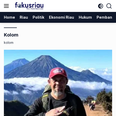
Langsung
ke
konten
Home
Riau
Politik
Ekonomi Riau
Hukum
Pembang
Kolom
kolom