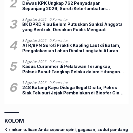
2
Dewas KPK Ungkap 762 Penyadapan
Sepanjang 2026, Soroti Keterlambatan
Penggeledahan
3
3 Agustus 2026
0 Komentar
BK DPRD Riau Belum Putuskan Sanksi Anggota
yang Bentrok, Desakan Publik Menguat
4
3 Agustus 2026
0 Komentar
ATR/BPN Soroti Praktik Kapling Laut di Batam,
Pengalokasian Lahan Dinilai Langkahi Aturan
5
3 Agustus 2026
0 Komentar
Kasus Curanmor di Pelalawan Terungkap,
Polsek Bunut Tangkap Pelaku dalam Hitungan
Jam
6
3 Agustus 2026
0 Komentar
248 Batang Kayu Diduga Ilegal Disita, Polres
Siak Telusuri Jejak Pembalakan di Biosfer Giam
Siak Kecil
KOLOM
Kirimkan tulisan Anda seputar opini, gagasan, sudut pandang