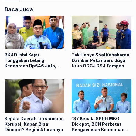
Baca Juga
BKAD Inhil Kejar
Tak Hanya Soal Kebakaran,
Tunggakan Lelang
Damkar Pekanbaru Juga
Kendaraan Rp646 Juta,
Urus ODGJ RSJ Tampan
Kejari Siapkan Langkah
Hukum
Kepala Daerah Tersandung
137 Kepala SPPG MBG
Korupsi, Kapan Bisa
Dicopot, BGN Perketat
Dicopot? Begini Aturannya
Pengawasan Keamanan
Pangan Nasional