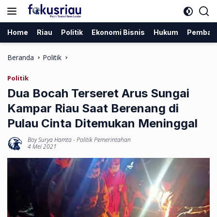
Langsung
ke
konten
Home
Riau
Politik
Ekonomi Bisnis
Hukum
Pemban
Beranda
Politik
Politik
Dua Bocah Terseret Arus Sungai
Kampar Riau Saat Berenang di
Pulau Cinta Ditemukan Meninggal
Boy Surya Hamta
-
Politik Pemerintahan
4 Mei 2021