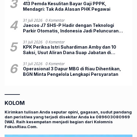
3
413 Pemda Kesulitan Bayar Gaji PPPK,
Mendagri: Tak Ada Alasan PHK Pegawai
4
31 Juli 2026
0 Komentar
Jaecoo J7 SHS-P Hadir dengan Teknologi
Parkir Otomatis, Indonesia Jadi Peluncuran
Perdana Dunia
5
31 Juli 2026
0 Komentar
KPK Periksa Istri Suhardiman Amby dan 10
Saksi, Usut Aliran Dana Suap Jabatan di
Kuansing
6
31 Juli 2026
0 Komentar
Operasional 3 Dapur MBG di Riau Dihentikan,
BGN Minta Pengelola Lengkapi Persyaratan
KOLOM
Kirimkan tulisan Anda seputar opini, gagasan, sudut pandang
dan peristiwa yang terjadi disekitar Anda ke 089603080969
(WA). Raih kesempatan menjadi bagian dari Kolomnis
FokusRiau.Com.