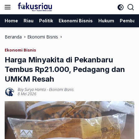
Langsung
ke
konten
Home
Riau
Politik
Ekonomi Bisnis
Hukum
Pemban
Beranda
Ekonomi Bisnis
Ekonomi Bisnis
Harga Minyakita di Pekanbaru
Tembus Rp21.000, Pedagang dan
UMKM Resah
Boy Surya Hamta
-
Ekonomi Bisnis
8 Mei 2026