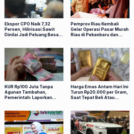
Ekspor CPO Naik 7,32
Pemprov Riau Kembali
Persen, Hilirisasi Sawit
Gelar Operasi Pasar Murah
Dinilai Jadi Peluang Besar
Riau di Pekanbaru dan
bagi Riau
Kampar, Simak Jadwalnya
KUR Rp100 Juta Tanpa
Harga Emas Antam Hari Ini
Agunan Tambahan,
Turun Rp20.000 per Gram,
Pemerintah: Laporkan
Saat Tepat Beli Atau
Bank yang Minta Jaminan
Menunggu?