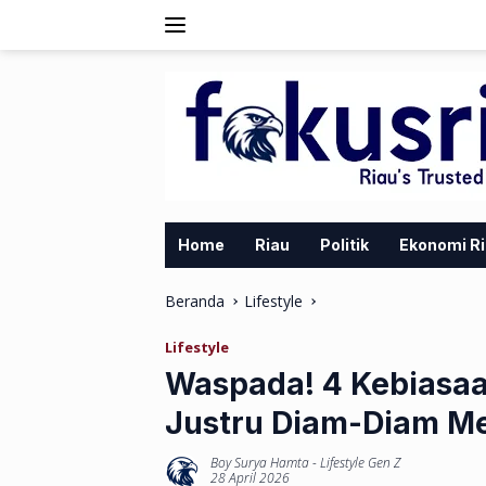
Langsung
ke
konten
Home
Riau
Politik
Ekonomi R
Beranda
Lifestyle
Lifestyle
Waspada! 4 Kebiasaan
Justru Diam-Diam Me
Boy Surya Hamta
-
Lifestyle Gen Z
28 April 2026