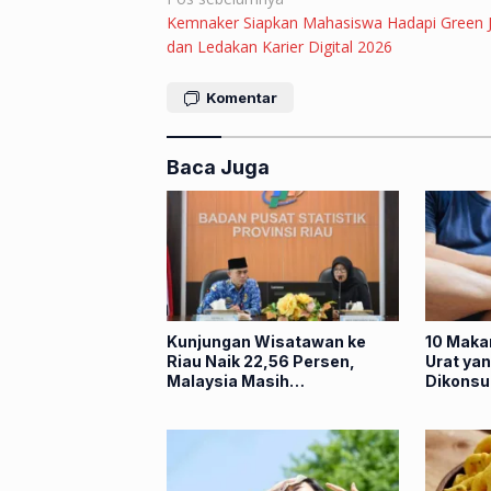
Navigasi
Kemnaker Siapkan Mahasiswa Hadapi Green 
pos
dan Ledakan Karier Digital 2026
Komentar
Baca Juga
Kunjungan Wisatawan ke
10 Maka
Riau Naik 22,56 Persen,
Urat yan
Malaysia Masih
Dikonsu
Mendominasi
Banyak 