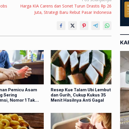
Jobs
Harga KIA Carens dan Sonet Turun Drastis Rp 26
Juta, Strategi Baru Rebut Pasar Indonesia
KA
nan Pemicu Asam
Resep Kue Talam Ubi Lembut
g Sering
dan Gurih, Cukup Kukus 35
msi, Nomor 1 Tak
Menit Hasilnya Anti Gagal
Disadari