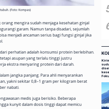
 tubuh. (Foto: Kompas)
 orang mengira sudah menjaga kesehatan ginjal
gurangi garam. Namun tanpa disadari, sejumlah
isa menjadi ancaman serius bagi fungsi ginjal jika
l.
dari perhatian adalah konsumsi protein berlebihan.
KO
tapi asupan yang terlalu tinggi justru
Kiri
rja ekstra menyaring protein dari darah.
sudu
dise
kese
 dalam jangka panjang. Para ahli menyarankan
Fok
n, yakni sekitar 0,8–1 gram per kilogram berat
er nabati.
engawasan medis juga berisiko. Beberapa
ingga kunyit dalam dosis tinggi dapat memicu