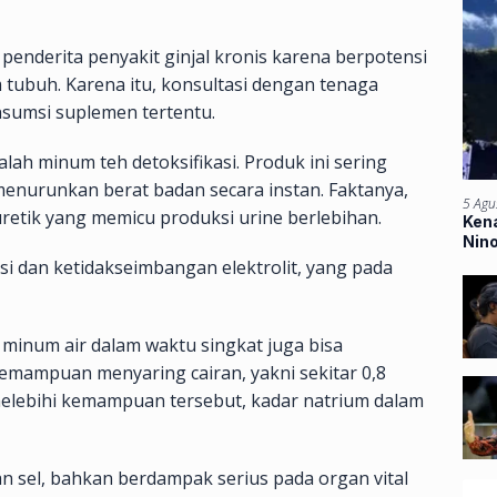
penderita penyakit ginjal kronis karena berpotensi
tubuh. Karena itu, konsultasi dengan tenaga
sumsi suplemen tertentu.
lah minum teh detoksifikasi. Produk ini sering
nurunkan berat badan secara instan. Faktanya,
5 Agu
etik yang memicu produksi urine berlebihan.
Kena
Nin
Ban
si dan ketidakseimbangan elektrolit, yang pada
 minum air dalam waktu singkat juga bisa
emampuan menyaring cairan, yakni sekitar 0,8
r melebihi kemampuan tersebut, kadar natrium dalam
 sel, bahkan berdampak serius pada organ vital