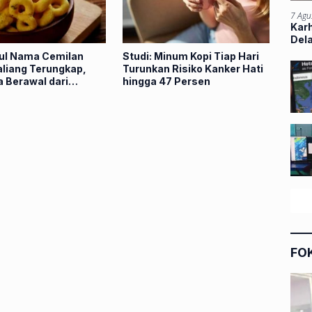
7 Agu
Kar
Del
ul Nama Cemilan
Studi: Minum Kopi Tiap Hari
aliang Terungkap,
Turunkan Risiko Kanker Hati
 Berawal dari
hingga 47 Persen
 India di Bukittinggi
FO