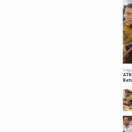
3 Agu
ATR/
Bata
Atu