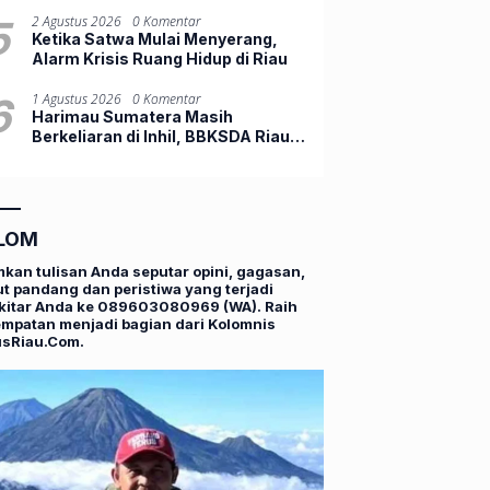
Diguyur Hujan Lebat
5
2 Agustus 2026
0 Komentar
Ketika Satwa Mulai Menyerang,
Alarm Krisis Ruang Hidup di Riau
6
1 Agustus 2026
0 Komentar
Harimau Sumatera Masih
Berkeliaran di Inhil, BBKSDA Riau
Tambah Drone Thermal
LOM
mkan tulisan Anda seputar opini, gagasan,
t pandang dan peristiwa yang terjadi
kitar Anda ke 089603080969 (WA). Raih
mpatan menjadi bagian dari Kolomnis
usRiau.Com.