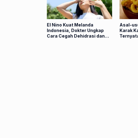
El Nino Kuat Melanda
Asal-us
Indonesia, Dokter Ungkap
Karak K
Cara Cegah Dehidrasi dan
Ternyata
Heat Stroke
Pedagang