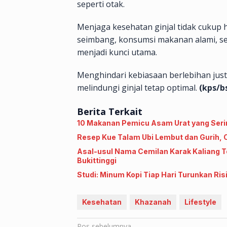
seperti otak.
Menjaga kesehatan ginjal tidak cukup 
seimbang, konsumsi makanan alami, s
menjadi kunci utama.
Menghindari kebiasaan berlebihan jus
melindungi ginjal tetap optimal.
(kps/b
Berita Terkait
10 Makanan Pemicu Asam Urat yang Serin
Resep Kue Talam Ubi Lembut dan Gurih, C
Asal-usul Nama Cemilan Karak Kaliang Te
Bukittinggi
Studi: Minum Kopi Tiap Hari Turunkan Ris
Kesehatan
Khazanah
Lifestyle
Pos sebelumnya