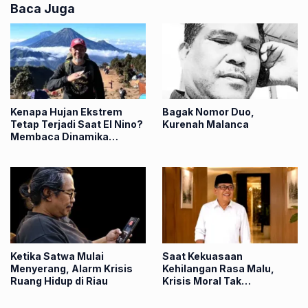
Baca Juga
Kenapa Hujan Ekstrem
Bagak Nomor Duo,
Tetap Terjadi Saat El Nino?
‎Kurenah Malanca
Membaca Dinamika
Atmosfer di Balik Banjir
Sumbar
Ketika Satwa Mulai
Saat Kekuasaan
Menyerang, Alarm Krisis
Kehilangan Rasa Malu,
Ruang Hidup di Riau
Krisis Moral Tak
Terelakkan