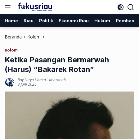
Langsung
ke
konten
Home
Riau
Politik
Ekonomi Riau
Hukum
Pembang
Beranda
Kolom
Kolom
Ketika Pasangan Bermarwah
(Harus) “Bakarek Rotan”
Boy Surya Hamta
-
Khazanah
3 Juni 2026