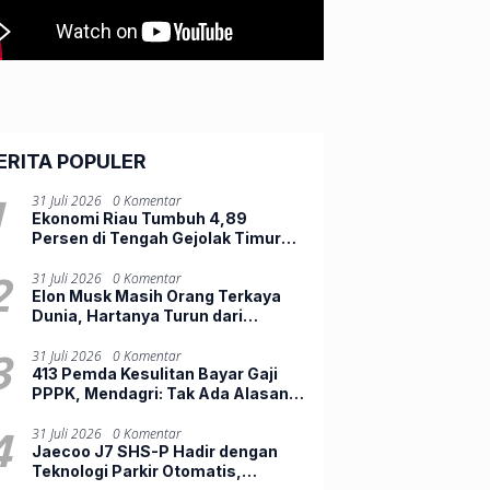
ERITA POPULER
1
31 Juli 2026
0 Komentar
Ekonomi Riau Tumbuh 4,89
Persen di Tengah Gejolak Timur
Tengah, Belanja Daerah Masih
Lemah
2
31 Juli 2026
0 Komentar
Elon Musk Masih Orang Terkaya
Dunia, Hartanya Turun dari
Rp23.500 Triliun ke Rp12.803
Triliun
3
31 Juli 2026
0 Komentar
413 Pemda Kesulitan Bayar Gaji
PPPK, Mendagri: Tak Ada Alasan
PHK Pegawai
4
31 Juli 2026
0 Komentar
Jaecoo J7 SHS-P Hadir dengan
Teknologi Parkir Otomatis,