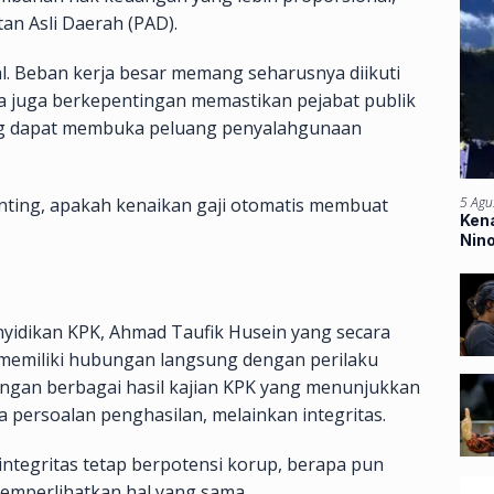
an Asli Daerah (PAD).
al. Beban kerja besar memang seharusnya diikuti
a juga berkepentingan memastikan pejabat publik
ng dapat membuka peluang penyalahgunaan
nting, apakah kenaikan gaji otomatis membuat
5 Agu
Kena
Nin
Ban
nyidikan KPK, Ahmad Taufik Husein yang secara
 memiliki hubungan langsung dengan perilaku
dengan berbagai hasil kajian KPK yang menunjukkan
persoalan penghasilan, melainkan integritas.
 integritas tetap berpotensi korup, berapa pun
memperlihatkan hal yang sama.