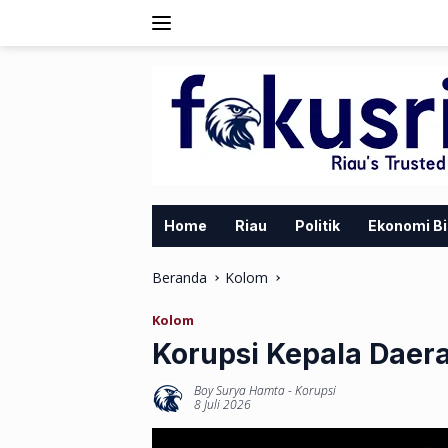
Langsung
ke
konten
Home
Riau
Politik
Ekonomi Bi
Beranda
Kolom
Kolom
Korupsi Kepala Daerah
Boy Surya Hamta
-
Korupsi
8 Juli 2026