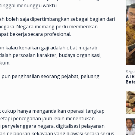
 tinggal menunggu waktu.
rah boleh saja dipertimbangkan sebagai bagian dari
t negara. Negara memang perlu memberikan
pat bekerja secara profesional.
n kalau kenaikan gaji adalah obat mujarab
dalah persoalan karakter, budaya organisasi,
kum.
3 Agu
a pun penghasilan seorang pejabat, peluang
ATR/
Bata
Atu
ak cukup hanya mengandalkan operasi tangkap
etapi pencegahan jauh lebih menentukan.
 penyelenggara negara, digitalisasi pelayanan
ban pelaporan kekayaan yang diawasi secara serius,