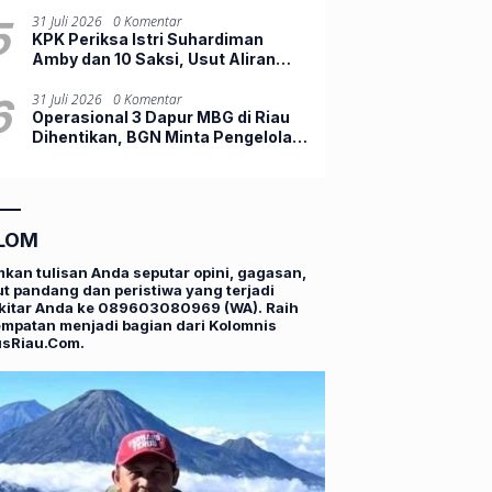
Indonesia Jadi Peluncuran
Perdana Dunia
5
31 Juli 2026
0 Komentar
KPK Periksa Istri Suhardiman
Amby dan 10 Saksi, Usut Aliran
Dana Suap Jabatan di Kuansing
6
31 Juli 2026
0 Komentar
Operasional 3 Dapur MBG di Riau
Dihentikan, BGN Minta Pengelola
Lengkapi Persyaratan
LOM
mkan tulisan Anda seputar opini, gagasan,
t pandang dan peristiwa yang terjadi
kitar Anda ke 089603080969 (WA). Raih
mpatan menjadi bagian dari Kolomnis
usRiau.Com.