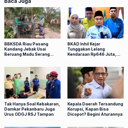
Baca Juga
BBKSDA Riau Pasang
BKAD Inhil Kejar
Kandang Jebak Usai
Tunggakan Lelang
Beruang Madu Serang
Kendaraan Rp646 Juta,
Petani di Pelalawan
Kejari Siapkan Langkah
Hukum
Tak Hanya Soal Kebakaran,
Kepala Daerah Tersandung
Damkar Pekanbaru Juga
Korupsi, Kapan Bisa
Urus ODGJ RSJ Tampan
Dicopot? Begini Aturannya