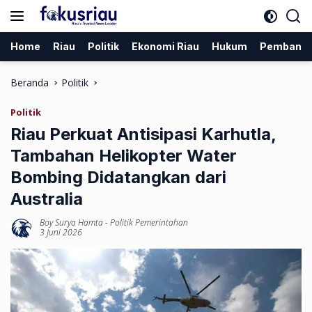
Langsung
ke
konten
Home
Riau
Politik
Ekonomi Riau
Hukum
Pembang
Beranda
Politik
Politik
Riau Perkuat Antisipasi Karhutla,
Tambahan Helikopter Water
Bombing Didatangkan dari
Australia
Boy Surya Hamta
-
Politik Pemerintahan
3 Juni 2026