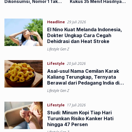
Dikonsumsi, Nomor 1 Tak
Kukus 35 Menit Hasilnya
Banyak Disadari
Anti Gagal
Headline
29 Juli 2026
El Nino Kuat Melanda Indonesia,
Dokter Ungkap Cara Cegah
Dehidrasi dan Heat Stroke
Lifestyle Gen Z
Lifestyle
20 Juli 2026
Asal-usul Nama Cemilan Karak
Kaliang Terungkap, Ternyata
Berawal dari Pedagang India di
Bukittinggi
Lifestyle Gen Z
Lifestyle
17 Juli 2026
Studi: Minum Kopi Tiap Hari
Turunkan Risiko Kanker Hati
hingga 47 Persen