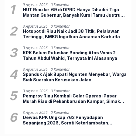
1
9 Agustus 2026
0 Komentar
HUT Riau ke-69 di DPRD Hanya Dihadiri Tiga
Mantan Gubernur, Banyak Kursi Tamu Justru
Kosong
2
3 Agustus 2026
0 Komentar
Hotspot di Riau Naik Jadi 38 Titik, Pelalawan
Tertinggi, BMKG Ingatkan Ancaman Karhutla
3
3 Agustus 2026
0 Komentar
KPK Belum Putuskan Banding Atas Vonis 2
Tahun Abdul Wahid, Ternyata Ini Alasannya
4
3 Agustus 2026
0 Komentar
Spanduk Ajak Bupati Ngonten Menyebar, Warga
Siak Suarakan Kerusakan Jalan
5
3 Agustus 2026
0 Komentar
Pemprov Riau Kembali Gelar Operasi Pasar
Murah Riau di Pekanbaru dan Kampar, Simak
Jadwalnya
6
3 Agustus 2026
0 Komentar
Dewas KPK Ungkap 762 Penyadapan
Sepanjang 2026, Soroti Keterlambatan
Penggeledahan