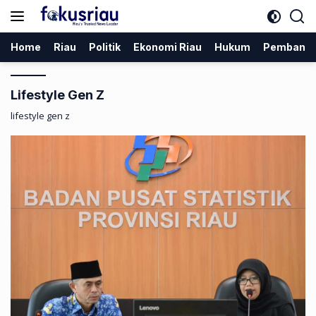
Langsung
ke
konten
Home
Riau
Politik
Ekonomi Riau
Hukum
Pembang
Lifestyle Gen Z
lifestyle gen z