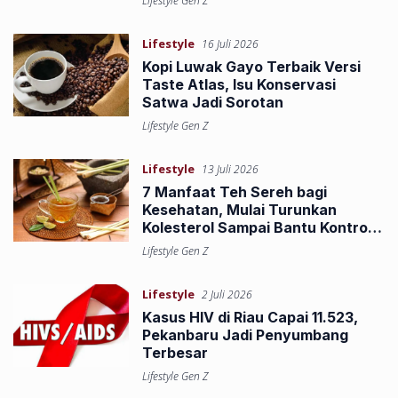
Lifestyle Gen Z
Lifestyle
16 Juli 2026
Kopi Luwak Gayo Terbaik Versi
Taste Atlas, Isu Konservasi
Satwa Jadi Sorotan
Lifestyle Gen Z
Lifestyle
13 Juli 2026
7 Manfaat Teh Sereh bagi
Kesehatan, Mulai Turunkan
Kolesterol Sampai Bantu Kontrol
Gula Darah
Lifestyle Gen Z
Lifestyle
2 Juli 2026
Kasus HIV di Riau Capai 11.523,
Pekanbaru Jadi Penyumbang
Terbesar
Lifestyle Gen Z