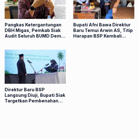
Pangkas Ketergantungan
Bupati Afni Bawa Direktur
DBH Migas, Pemkab Siak
Baru Temui Arwin AS, Titip
Audit Seluruh BUMD Demi
Harapan BSP Kembali
Dongkrak PAD
Dongkrak Pendapatan Siak
Direktur Baru BSP
Langsung Diuji, Bupati Siak
Targetkan Pembenahan
dan Kenaikan Produksi