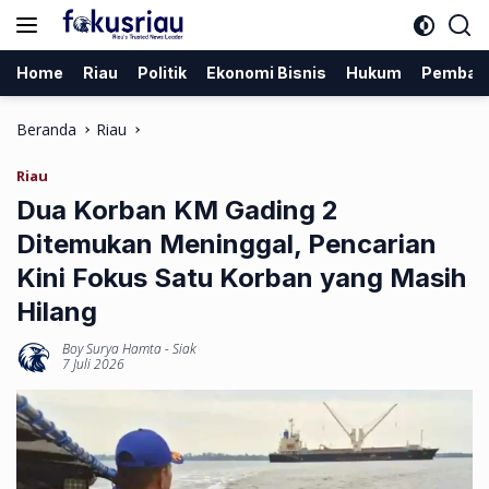
Langsung
ke
konten
Home
Riau
Politik
Ekonomi Bisnis
Hukum
Pemban
Beranda
Riau
Riau
Dua Korban KM Gading 2
Ditemukan Meninggal, Pencarian
Kini Fokus Satu Korban yang Masih
Hilang
Boy Surya Hamta
-
Siak
7 Juli 2026