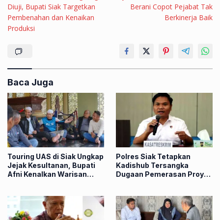
pos
Diuji, Bupati Siak Targetkan
Berani Copot Pejabat Tak
Pembenahan dan Kenaikan
Berkinerja Baik
Produksi
Baca Juga
Touring UAS di Siak Ungkap
Polres Siak Tetapkan
Jejak Kesultanan, Bupati
Kadishub Tersangka
Afni Kenalkan Warisan
Dugaan Pemerasan Proyek
Budaya Riau
Kapal Gratis