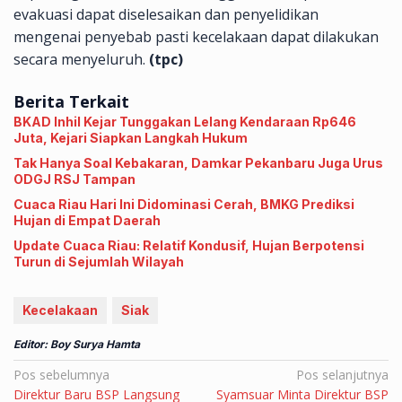
evakuasi dapat diselesaikan dan penyelidikan
mengenai penyebab pasti kecelakaan dapat dilakukan
secara menyeluruh.
(tpc)
Berita Terkait
BKAD Inhil Kejar Tunggakan Lelang Kendaraan Rp646
Juta, Kejari Siapkan Langkah Hukum
Tak Hanya Soal Kebakaran, Damkar Pekanbaru Juga Urus
ODGJ RSJ Tampan
Cuaca Riau Hari Ini Didominasi Cerah, BMKG Prediksi
Hujan di Empat Daerah
Update Cuaca Riau: Relatif Kondusif, Hujan Berpotensi
Turun di Sejumlah Wilayah
Kecelakaan
Siak
Editor: Boy Surya Hamta
Navigasi
Pos sebelumnya
Pos selanjutnya
Direktur Baru BSP Langsung
Syamsuar Minta Direktur BSP