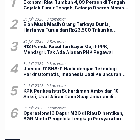
1
Ekonomi Riau Tumbuh 4,89 Persen di Tengah
Gejolak Timur Tengah, Belanja Daerah Masih
Lemah
2
31 Juli 2026
0 Komentar
Elon Musk Masih Orang Terkaya Dunia,
Hartanya Turun dari Rp23.500 Triliun ke
Rp12.803 Triliun
3
31 Juli 2026
0 Komentar
413 Pemda Kesulitan Bayar Gaji PPPK,
Mendagri: Tak Ada Alasan PHK Pegawai
4
31 Juli 2026
0 Komentar
Jaecoo J7 SHS-P Hadir dengan Teknologi
Parkir Otomatis, Indonesia Jadi Peluncuran
Perdana Dunia
5
31 Juli 2026
0 Komentar
KPK Periksa Istri Suhardiman Amby dan 10
Saksi, Usut Aliran Dana Suap Jabatan di
Kuansing
6
31 Juli 2026
0 Komentar
Operasional 3 Dapur MBG di Riau Dihentikan,
BGN Minta Pengelola Lengkapi Persyaratan