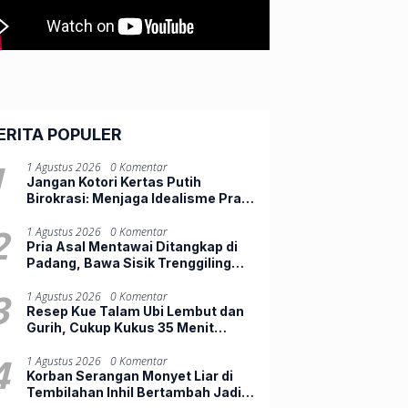
ERITA POPULER
1
1 Agustus 2026
0 Komentar
Jangan Kotori Kertas Putih
Birokrasi: Menjaga Idealisme Praja
Muda IPDN
2
1 Agustus 2026
0 Komentar
Pria Asal Mentawai Ditangkap di
Padang, Bawa Sisik Trenggiling
dan 16 Paruh Rangkong
3
1 Agustus 2026
0 Komentar
Resep Kue Talam Ubi Lembut dan
Gurih, Cukup Kukus 35 Menit
Hasilnya Anti Gagal
4
1 Agustus 2026
0 Komentar
Korban Serangan Monyet Liar di
Tembilahan Inhil Bertambah Jadi