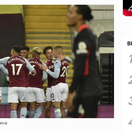
B
eira)