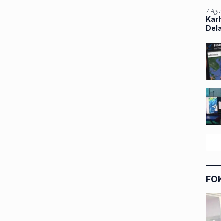
7 Agu
Kar
Del
FO