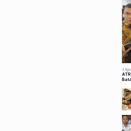
3 Agu
ATR/
Bata
Atu