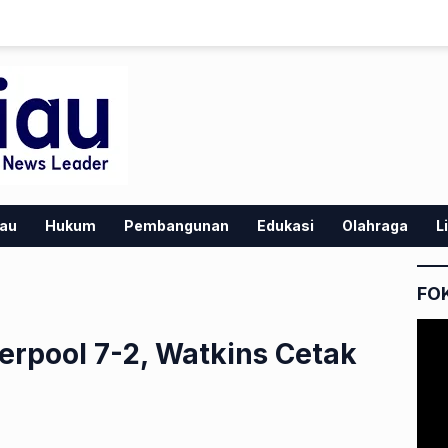
iau
Hukum
Pembangunan
Edukasi
Olahraga
L
FO
verpool 7-2, Watkins Cetak