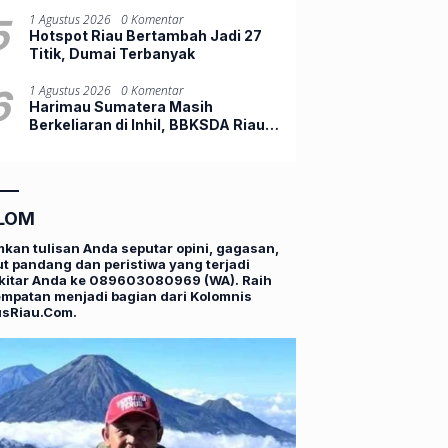
10 Orang
5
1 Agustus 2026
0 Komentar
Hotspot Riau Bertambah Jadi 27
Titik, Dumai Terbanyak
6
1 Agustus 2026
0 Komentar
Harimau Sumatera Masih
Berkeliaran di Inhil, BBKSDA Riau
Tambah Drone Thermal
LOM
mkan tulisan Anda seputar opini, gagasan,
t pandang dan peristiwa yang terjadi
kitar Anda ke 089603080969 (WA). Raih
mpatan menjadi bagian dari Kolomnis
usRiau.Com.