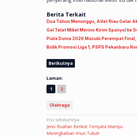
penyerang internasional Mesir itu tak
Berita Terkait
Dua Tahun Menunggu, Atlet Riau Gelar A
Gol Telat Mikel Merino Kirim Spanyol ke 
Piala Dunia 2026 Masuki Perempat Final
Bidik Promosi Liga 1, PSPS Pekanbaru R
Berikutnya
Laman:
1
2
Olahraga
Navigasi
Pos sebelumnya
Jenis Buahan Berikut Ternyata Mampu
pos
Meningkatkan Imun Tubuh