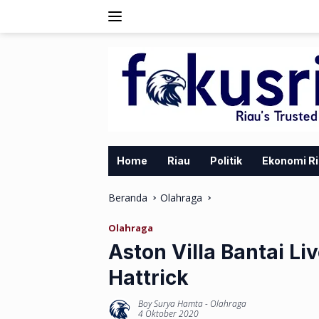
Langsung
ke
konten
Home
Riau
Politik
Ekonomi R
Beranda
Olahraga
Olahraga
Aston Villa Bantai Li
Hattrick
Boy Surya Hamta
-
Olahraga
4 Oktober 2020