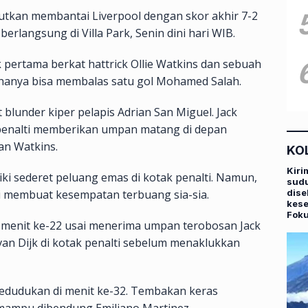
jutkan membantai Liverpool dengan skor akhir 7-2
erlangsung di Villa Park, Senin dini hari WIB.
pertama berkat hattrick Ollie Watkins dan sebuah
 hanya bisa membalas satu gol Mohamed Salah.
 blunder kiper pelapis Adrian San Miguel. Jack
 penalti memberikan umpan matang di depan
n Watkins.
KO
Kiri
iki sederet peluang emas di kotak penalti. Namun,
sudu
dise
li membuat kesempatan terbuang sia-sia.
kese
Fok
 menit ke-22 usai menerima umpan terobosan Jack
 van Dijk di kotak penalti sebelum menaklukkan
dudukan di menit ke-32. Tembakan keras