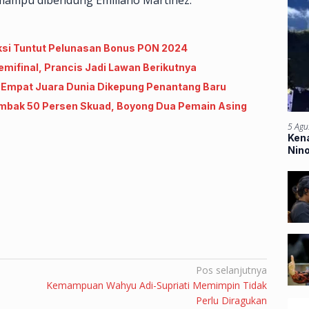
 mampu dibendung Emiliano Martinez.
ksi Tuntut Pelunasan Bonus PON 2024
Semifinal, Prancis Jadi Lawan Berikutnya
, Empat Juara Dunia Dikepung Penantang Baru
ombak 50 Persen Skuad, Boyong Dua Pemain Asing
5 Agu
Kena
Nin
Ban
Pos selanjutnya
Kemampuan Wahyu Adi-Supriati Memimpin Tidak
Perlu Diragukan