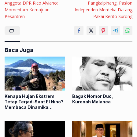
Anggota DPR Rico Alviano:
Pangkalpinang, Paslon
Momentum Kemajuan
Independen Merdeka Datang
Pesantren
Pakai Kerito Surong
Baca Juga
Kenapa Hujan Ekstrem
Bagak Nomor Duo,
Tetap Terjadi Saat El Nino?
‎Kurenah Malanca
Membaca Dinamika
Atmosfer di Balik Banjir
Sumbar