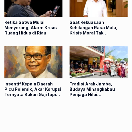
Ketika Satwa Mulai
Saat Kekuasaan
Menyerang, Alarm Krisis
Kehilangan Rasa Malu,
Ruang Hidup di Riau
Krisis Moral Tak
Terelakkan
Insentif Kepala Daerah
Tradisi Arak Jamba,
Picu Polemik, Akar Korupsi
Budaya Minangkabau
Ternyata Bukan Gaji tapi
Penjaga Nilai
Biaya Politik
Kebersamaan di Agam