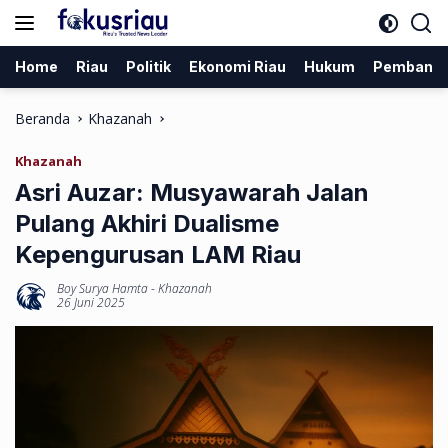
Langsung
ke
konten
Home
Riau
Politik
Ekonomi Riau
Hukum
Pembang
Beranda
Khazanah
Khazanah
Asri Auzar: Musyawarah Jalan
Pulang Akhiri Dualisme
Kepengurusan LAM Riau
Boy Surya Hamta
-
Khazanah
26 Juni 2025