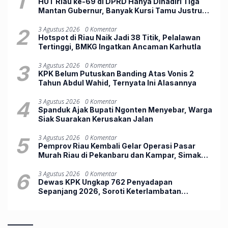
1
HUT Riau ke-69 di DPRD Hanya Dihadiri Tiga
Mantan Gubernur, Banyak Kursi Tamu Justru
Kosong
2
3 Agustus 2026
0 Komentar
Hotspot di Riau Naik Jadi 38 Titik, Pelalawan
Tertinggi, BMKG Ingatkan Ancaman Karhutla
3
3 Agustus 2026
0 Komentar
KPK Belum Putuskan Banding Atas Vonis 2
Tahun Abdul Wahid, Ternyata Ini Alasannya
4
3 Agustus 2026
0 Komentar
Spanduk Ajak Bupati Ngonten Menyebar, Warga
Siak Suarakan Kerusakan Jalan
5
3 Agustus 2026
0 Komentar
Pemprov Riau Kembali Gelar Operasi Pasar
Murah Riau di Pekanbaru dan Kampar, Simak
Jadwalnya
6
3 Agustus 2026
0 Komentar
Dewas KPK Ungkap 762 Penyadapan
Sepanjang 2026, Soroti Keterlambatan
Penggeledahan