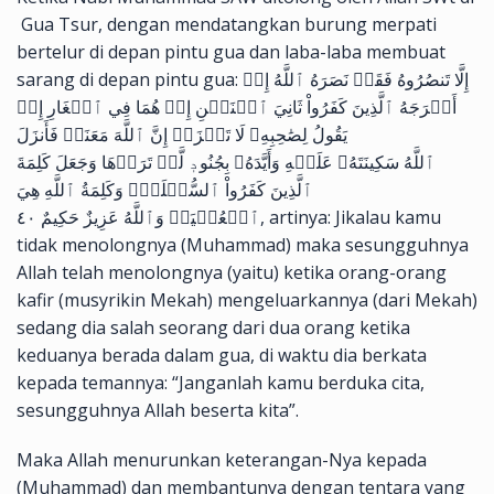
Gua Tsur, dengan mendatangkan burung merpati
bertelur di depan pintu gua dan laba-laba membuat
sarang di depan pintu gua: إِلَّا تَنصُرُوهُ فَقَدۡ نَصَرَهُ ٱللَّهُ إِذۡ
أَخۡرَجَهُ ٱلَّذِينَ كَفَرُواْ ثَانِيَ ٱثۡنَيۡنِ إِذۡ هُمَا فِي ٱلۡغَارِ إِذۡ
يَقُولُ لِصَٰحِبِهِۦ لَا تَحۡزَنۡ إِنَّ ٱللَّهَ مَعَنَاۖ فَأَنزَلَ
ٱللَّهُ سَكِينَتَهُۥ عَلَيۡهِ وَأَيَّدَهُۥ بِجُنُودٖ لَّمۡ تَرَوۡهَا وَجَعَلَ كَلِمَةَ
ٱلَّذِينَ كَفَرُواْ ٱلسُّفۡلَىٰۗ وَكَلِمَةُ ٱللَّهِ هِيَ
ٱلۡعُلۡيَاۗ وَٱللَّهُ عَزِيزٌ حَكِيمٌ ٤٠, artinya: Jikalau kamu
tidak menolongnya (Muhammad) maka sesungguhnya
Allah telah menolongnya (yaitu) ketika orang-orang
kafir (musyrikin Mekah) mengeluarkannya (dari Mekah)
sedang dia salah seorang dari dua orang ketika
keduanya berada dalam gua, di waktu dia berkata
kepada temannya: “Janganlah kamu berduka cita,
sesungguhnya Allah beserta kita”.
Maka Allah menurunkan keterangan-Nya kepada
(Muhammad) dan membantunya dengan tentara yang