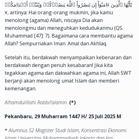
يَٰٓأَيُّهَا ٱلَّذِينَ ءَامَنُوٓاْ إِن تَنصُرُواْ ٱللَّهَ يَنصُرۡكُمۡ وَيُثَبِّتۡ أَقۡدَامَكُمۡ
٧, artinya: Hai orang-orang mukmin, jika kamu
menolong (agama) Allah, niscaya Dia akan
menolongmu dan meneguhkan kedudukanmu (QS.
Muhammad [47]: 7). Bagaimana cara membantu agama
Allah? Sempurnakan Iman. Amal dan Akhlaq.
Setelah itu, berdakwah menyampaikan kebenaran dan
berdakwah dengan penuh kesabaran! Jika kita
tegakkan agama dan dakwahkan agama ini, Allah SWT
berjanji akan menolong umat Islam dan memberi
kemenangan.
Alhamdulillahi Rabbil’alamin.
(*)
Pekanbaru, 29 Muharram 1447 H/ 25 Juli 2025 M
*
Alumnus S2 Magister Studi Islam, Konsentrasi Ekonomi
Islam Universitas Muhammadiyah Jakarta dan
kini