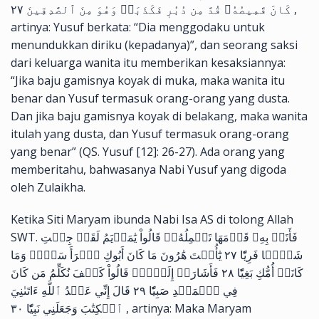
كَانَ قَمِيصُهُۥ قُدَّ مِن دُبُرٖ فَكَذَبَتۡ وَهُوَ مِنَ ٱلصَّٰدِقِينَ ٢٧ ,
artinya: Yusuf berkata: “Dia menggodaku untuk
menundukkan diriku (kepadanya)”, dan seorang saksi
dari keluarga wanita itu memberikan kesaksiannya:
“Jika baju gamisnya koyak di muka, maka wanita itu
benar dan Yusuf termasuk orang-orang yang dusta.
Dan jika baju gamisnya koyak di belakang, maka wanita
itulah yang dusta, dan Yusuf termasuk orang-orang
yang benar” (QS. Yusuf [12]: 26-27). Ada orang yang
memberitahu, bahwasanya Nabi Yusuf yang digoda
oleh Zulaikha.
Ketika Siti Maryam ibunda Nabi Isa AS di tolong Allah
SWT. فَأَتَتۡ بِهِۦ قَوۡمَهَا تَحۡمِلُهُۥۖ قَالُواْ يَٰمَرۡيَمُ لَقَدۡ جِئۡتِ
شَيۡ‍ٔٗا فَرِيّٗا ٢٧ يَٰٓأُخۡتَ هَٰرُونَ مَا كَانَ أَبُوكِ ٱمۡرَأَ سَوۡءٖ وَمَا
كَانَتۡ أُمُّكِ بَغِيّٗا ٢٨ فَأَشَارَتۡ إِلَيۡهِۖ قَالُواْ كَيۡفَ نُكَلِّمُ مَن كَانَ
فِي ٱلۡمَهۡدِ صَبِيّٗا ٢٩ قَالَ إِنِّي عَبۡدُ ٱللَّهِ ءَاتَىٰنِيَ
ٱلۡكِتَٰبَ وَجَعَلَنِي نَبِيّٗا ٣٠ , artinya: Maka Maryam