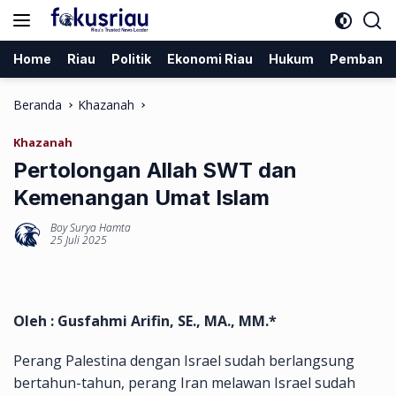
Langsung
ke
konten
Home
Riau
Politik
Ekonomi Riau
Hukum
Pembang
Beranda
Khazanah
Khazanah
Pertolongan Allah SWT dan
Kemenangan Umat Islam
Boy Surya Hamta
25 Juli 2025
Oleh : Gusfahmi Arifin, SE., MA., MM.*
Perang Palestina dengan Israel sudah berlangsung
bertahun-tahun, perang Iran melawan Israel sudah