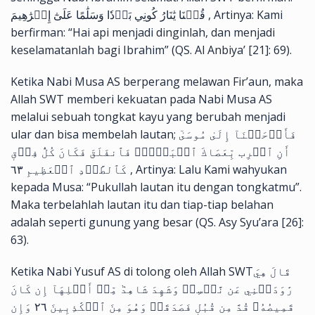
قُلۡنَا يَٰنَارُ كُونِي بَرۡدٗا وَسَلَٰمًا عَلَىٰٓ إِبۡرَٰهِيمَ , Artinya: Kami
berfirman: “Hai api menjadi dinginlah, dan menjadi
keselamatanlah bagi Ibrahim” (QS. Al Anbiya’ [21]: 69).
Ketika Nabi Musa AS berperang melawan Fir’aun, maka
Allah SWT memberi kekuatan pada Nabi Musa AS
melalui sebuah tongkat kayu yang berubah menjadi
ular dan bisa membelah lautan; فَأَوۡحَيۡنَآ إِلَىٰ مُوسَىٰٓ
أَنِ ٱضۡرِب بِّعَصَاكَ ٱلۡبَحۡرَۖ فَٱنفَلَقَ فَكَانَ كُلُّ فِرۡقٖ
كَٱلطَّوۡدِ ٱلۡعَظِيمِ ٦٣ , Artinya: Lalu Kami wahyukan
kepada Musa: “Pukullah lautan itu dengan tongkatmu”.
Maka terbelahlah lautan itu dan tiap-tiap belahan
adalah seperti gunung yang besar (QS. Asy Syu’ara [26]:
63).
Ketika Nabi Yusuf AS di tolong oleh Allah SWTقَالَ هِيَ
رَٰوَدَتۡنِي عَن نَّفۡسِيۚ وَشَهِدَ شَاهِدٞ مِّنۡ أَهۡلِهَآ إِن كَانَ
قَمِيصُهُۥ قُدَّ مِن قُبُلٖ فَصَدَقَتۡ وَهُوَ مِنَ ٱلۡكَٰذِبِينَ ٢٦ وَإِن