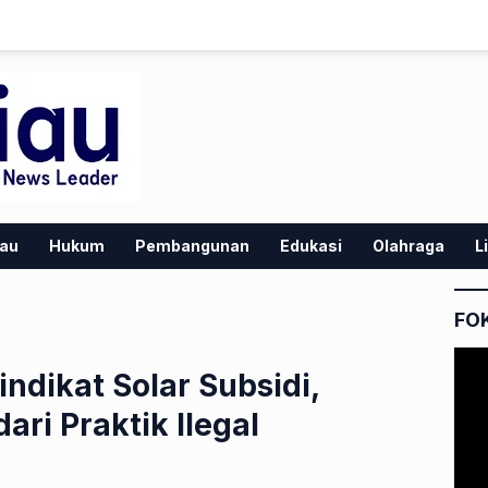
iau
Hukum
Pembangunan
Edukasi
Olahraga
L
FO
ndikat Solar Subsidi,
ari Praktik Ilegal