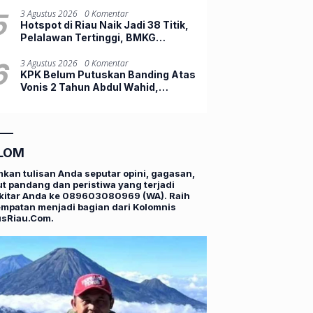
Sejumlah Daerah di Riau
5
3 Agustus 2026
0 Komentar
Hotspot di Riau Naik Jadi 38 Titik,
Pelalawan Tertinggi, BMKG
Ingatkan Ancaman Karhutla
6
3 Agustus 2026
0 Komentar
KPK Belum Putuskan Banding Atas
Vonis 2 Tahun Abdul Wahid,
Ternyata Ini Alasannya
LOM
mkan tulisan Anda seputar opini, gagasan,
t pandang dan peristiwa yang terjadi
kitar Anda ke 089603080969 (WA). Raih
mpatan menjadi bagian dari Kolomnis
usRiau.Com.