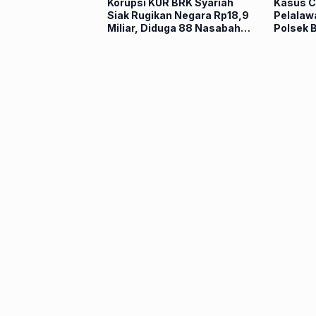
Korupsi KUR BRK Syariah
Kasus C
Siak Rugikan Negara Rp18,9
Pelalaw
Miliar, Diduga 88 Nasabah
Polsek 
Dipinjam Nama
Pelaku 