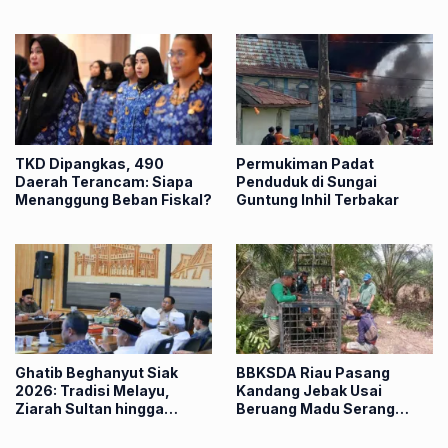
Kursi Tamu Justru Kosong
TKD Dipangkas, 490
Permukiman Padat
Daerah Terancam: Siapa
Penduduk di Sungai
Menanggung Beban Fiskal?
Guntung Inhil Terbakar
Ghatib Beghanyut Siak
BBKSDA Riau Pasang
2026: Tradisi Melayu,
Kandang Jebak Usai
Ziarah Sultan hingga
Beruang Madu Serang
Prosesi di Sungai
Petani di Pelalawan