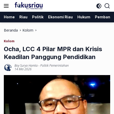
Langsung
ke
konten
Home
Riau
Politik
Ekonomi Riau
Hukum
Pembang
Beranda
Kolom
Kolom
Ocha, LCC 4 Pilar MPR dan Krisis
Keadilan Panggung Pendidikan
Boy Surya Hamta
-
Politik Pemerintahan
14 Mei 2026