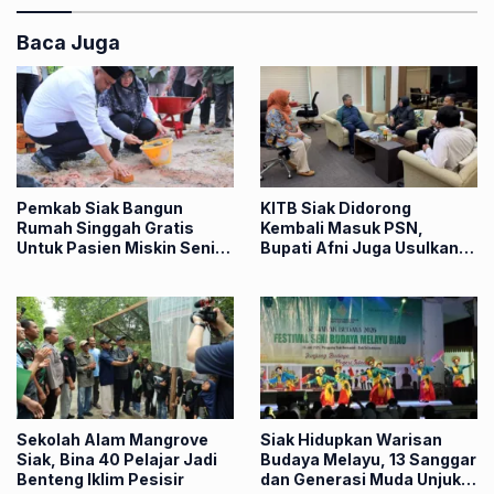
Baca Juga
Pemkab Siak Bangun
KITB Siak Didorong
Rumah Singgah Gratis
Kembali Masuk PSN,
Untuk Pasien Miskin Senilai
Bupati Afni Juga Usulkan
Rp1,2 Miliar
Revitalisasi Istana Siak ke
Pemerintah Pusat
Sekolah Alam Mangrove
Siak Hidupkan Warisan
Siak, Bina 40 Pelajar Jadi
Budaya Melayu, 13 Sanggar
Benteng Iklim Pesisir
dan Generasi Muda Unjuk