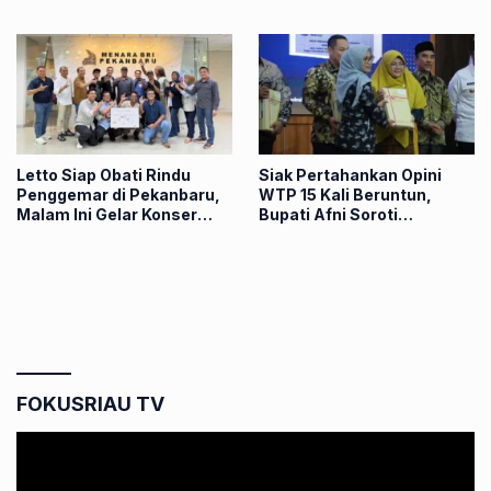
Kreativitas
Letto Siap Obati Rindu
Siak Pertahankan Opini
Penggemar di Pekanbaru,
WTP 15 Kali Beruntun,
Malam Ini Gelar Konser
Bupati Afni Soroti
Perdana di Sumatera
Rekomendasi BPK
FOKUSRIAU TV