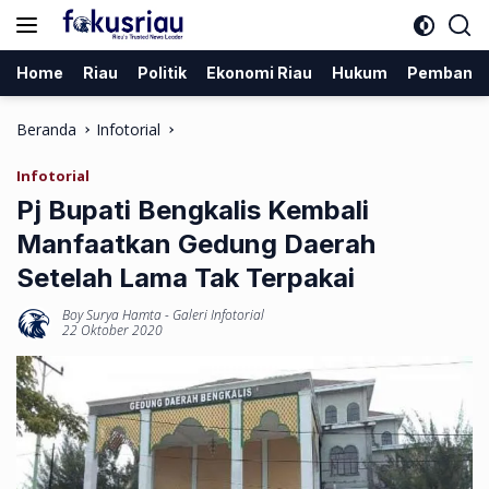
Langsung
ke
konten
Home
Riau
Politik
Ekonomi Riau
Hukum
Pembang
Beranda
Infotorial
Infotorial
Pj Bupati Bengkalis Kembali
Manfaatkan Gedung Daerah
Setelah Lama Tak Terpakai
Boy Surya Hamta
-
Galeri Infotorial
22 Oktober 2020