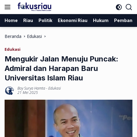
Langsung
ke
konten
Home
Riau
Politik
Ekonomi Riau
Hukum
Pembang
Beranda
Edukasi
Edukasi
Mengukir Jalan Menuju Puncak:
Admiral dan Harapan Baru
Universitas Islam Riau
Boy Surya Hamta
-
Edukasi
21 Mei 2025