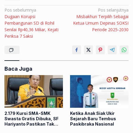
Navigasi
Pos sebelumnya
Pos selanjutnya
Dugaan Korupsi
Misbakhun Terpilih Sebagai
pos
Pembangunan SD di Rohil
Ketua Umum Depinas SOKSI
Senilai Rp40,36 Miliar, Kejati
Periode 2025-2030
Periksa 7 Saksi
Baca Juga
2.179 Kursi SMA-SMK
Ketika Anak Siak Ukir
Swasta Gratis Dibuka, SF
Sejarah Baru Tembus
Hariyanto Pastikan Tak
Paskibraka Nasional
Ada Anak Riau Putus