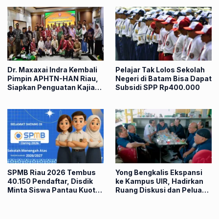
Sekolah
Dr. Maxaxai Indra Kembali
Pelajar Tak Lolos Sekolah
Pimpin APHTN-HAN Riau,
Negeri di Batam Bisa Dapat
Siapkan Penguatan Kajian
Subsidi SPP Rp400.000
Hukum Daerah
SPMB Riau 2026 Tembus
Yong Bengkalis Ekspansi
40.150 Pendaftar, Disdik
ke Kampus UIR, Hadirkan
Minta Siswa Pantau Kuota
Ruang Diskusi dan Peluang
Sekolah
Ekonomi Baru bagi
Mahasiswa