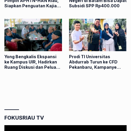
Pimpin APHTN-HAN Riau,
Negeri di Batam Bisa Dapat
Siapkan Penguatan Kajian
Subsidi SPP Rp400.000
Hukum Daerah
Yong Bengkalis Ekspansi
Prodi TI Universitas
ke Kampus UIR, Hadirkan
Abdurrab Turun ke CFD
Ruang Diskusi dan Peluang
Pekanbaru, Kampanye
Ekonomi Baru bagi
Kuliah Digital Dibungkus
Mahasiswa
Gaya Santai
FOKUSRIAU TV