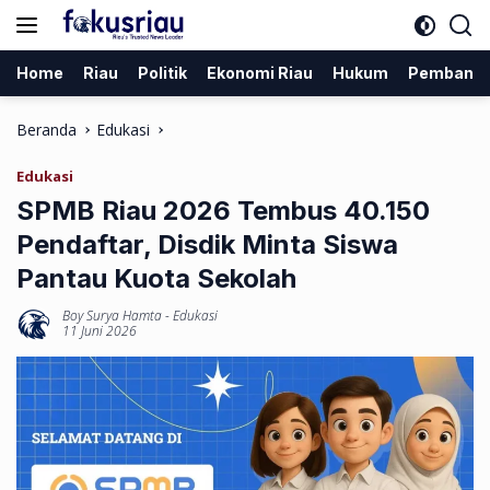
Langsung
ke
konten
Home
Riau
Politik
Ekonomi Riau
Hukum
Pembang
Beranda
Edukasi
Edukasi
SPMB Riau 2026 Tembus 40.150
Pendaftar, Disdik Minta Siswa
Pantau Kuota Sekolah
Boy Surya Hamta
-
Edukasi
11 Juni 2026