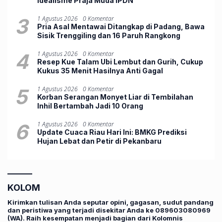
Idealisme Praja Muda IPDN
3
1 Agustus 2026
0 Komentar
Pria Asal Mentawai Ditangkap di Padang, Bawa
Sisik Trenggiling dan 16 Paruh Rangkong
4
1 Agustus 2026
0 Komentar
Resep Kue Talam Ubi Lembut dan Gurih, Cukup
Kukus 35 Menit Hasilnya Anti Gagal
5
1 Agustus 2026
0 Komentar
Korban Serangan Monyet Liar di Tembilahan
Inhil Bertambah Jadi 10 Orang
6
1 Agustus 2026
0 Komentar
Update Cuaca Riau Hari Ini: BMKG Prediksi
Hujan Lebat dan Petir di Pekanbaru
KOLOM
Kirimkan tulisan Anda seputar opini, gagasan, sudut pandang
dan peristiwa yang terjadi disekitar Anda ke 089603080969
(WA). Raih kesempatan menjadi bagian dari Kolomnis