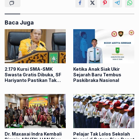
Baca Juga
2.179 Kursi SMA-SMK
Ketika Anak Siak Ukir
Swasta Gratis Dibuka, SF
Sejarah Baru Tembus
Hariyanto Pastikan Tak
Paskibraka Nasional
Ada Anak Riau Putus
Sekolah
Dr. Maxaxai Indra Kembali
Pelajar Tak Lolos Sekolah