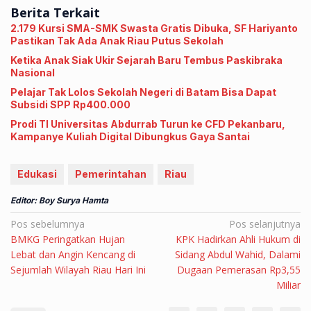
Berita Terkait
2.179 Kursi SMA-SMK Swasta Gratis Dibuka, SF Hariyanto
Pastikan Tak Ada Anak Riau Putus Sekolah
Ketika Anak Siak Ukir Sejarah Baru Tembus Paskibraka
Nasional
Pelajar Tak Lolos Sekolah Negeri di Batam Bisa Dapat
Subsidi SPP Rp400.000
Prodi TI Universitas Abdurrab Turun ke CFD Pekanbaru,
Kampanye Kuliah Digital Dibungkus Gaya Santai
Edukasi
Pemerintahan
Riau
Editor: Boy Surya Hamta
Navigasi
Pos sebelumnya
Pos selanjutnya
BMKG Peringatkan Hujan
KPK Hadirkan Ahli Hukum di
pos
Lebat dan Angin Kencang di
Sidang Abdul Wahid, Dalami
Sejumlah Wilayah Riau Hari Ini
Dugaan Pemerasan Rp3,55
Miliar