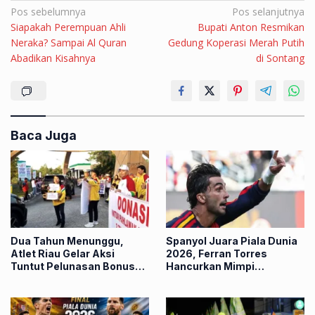
Navigasi
Pos sebelumnya
Pos selanjutnya
Siapakah Perempuan Ahli
Bupati Anton Resmikan
pos
Neraka? Sampai Al Quran
Gedung Koperasi Merah Putih
Abadikan Kisahnya
di Sontang
Baca Juga
Dua Tahun Menunggu,
Spanyol Juara Piala Dunia
Atlet Riau Gelar Aksi
2026, Ferran Torres
Tuntut Pelunasan Bonus
Hancurkan Mimpi
PON 2024
Argentina