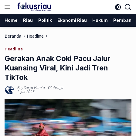
Langsung
ke
konten
Home
Riau
Politik
Ekonomi Riau
Hukum
Pembang
Beranda
Headline
Headline
Gerakan Anak Coki Pacu Jalur
Kuansing Viral, Kini Jadi Tren
TikTok
Boy Surya Hamta
-
Olahraga
3 Juli 2025