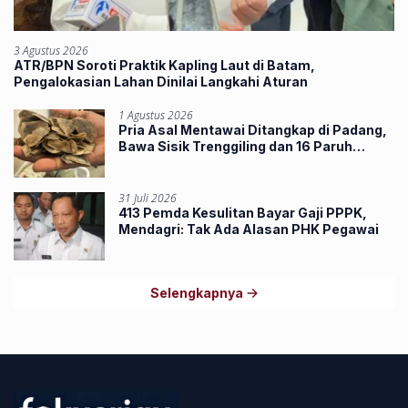
3 Agustus 2026
ATR/BPN Soroti Praktik Kapling Laut di Batam,
Pengalokasian Lahan Dinilai Langkahi Aturan
1 Agustus 2026
Pria Asal Mentawai Ditangkap di Padang,
Bawa Sisik Trenggiling dan 16 Paruh
Rangkong
31 Juli 2026
413 Pemda Kesulitan Bayar Gaji PPPK,
Mendagri: Tak Ada Alasan PHK Pegawai
Selengkapnya