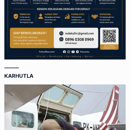
KARHUTLA