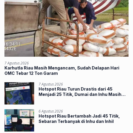
7 Agustus 2026
Karhutla Riau Masih Mengancam, Sudah Delapan Hari
OMC Tebar 12 Ton Garam
7 Agustus 2026
Hotspot Riau Turun Drastis dari 45
Menjadi 25 Titik, Dumai dan Inhu Masih
Terbanyak
6 Agustus 2026
Hotspot Riau Bertambah Jadi 45 Titik,
Sebaran Terbanyak di Inhu dan Inhil