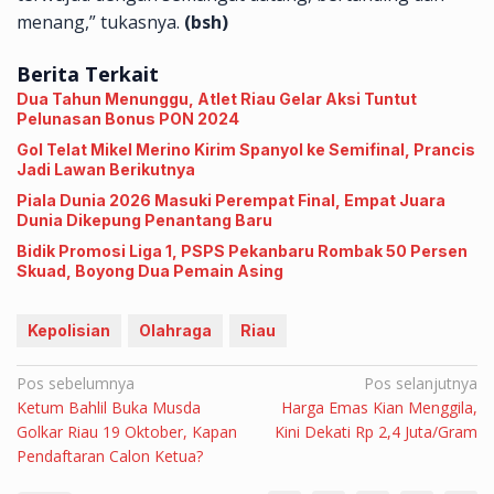
menang,” tukasnya.
(bsh)
Berita Terkait
Dua Tahun Menunggu, Atlet Riau Gelar Aksi Tuntut
Pelunasan Bonus PON 2024
Gol Telat Mikel Merino Kirim Spanyol ke Semifinal, Prancis
Jadi Lawan Berikutnya
Piala Dunia 2026 Masuki Perempat Final, Empat Juara
Dunia Dikepung Penantang Baru
Bidik Promosi Liga 1, PSPS Pekanbaru Rombak 50 Persen
Skuad, Boyong Dua Pemain Asing
Kepolisian
Olahraga
Riau
Navigasi
Pos sebelumnya
Pos selanjutnya
Ketum Bahlil Buka Musda
Harga Emas Kian Menggila,
pos
Golkar Riau 19 Oktober, Kapan
Kini Dekati Rp 2,4 Juta/Gram
Pendaftaran Calon Ketua?