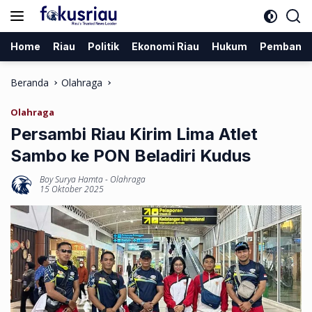
Langsung
ke
konten
Home
Riau
Politik
Ekonomi Riau
Hukum
Pembang
Beranda
Olahraga
Olahraga
Persambi Riau Kirim Lima Atlet
Sambo ke PON Beladiri Kudus
Boy Surya Hamta
-
Olahraga
15 Oktober 2025