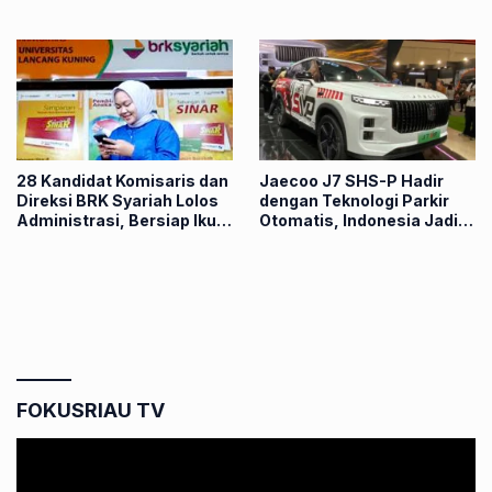
Bank yang Minta Jaminan
Menunggu?
28 Kandidat Komisaris dan
Jaecoo J7 SHS-P Hadir
Direksi BRK Syariah Lolos
dengan Teknologi Parkir
Administrasi, Bersiap Ikuti
Otomatis, Indonesia Jadi
Fit and Proper Test
Peluncuran Perdana Dunia
FOKUSRIAU TV