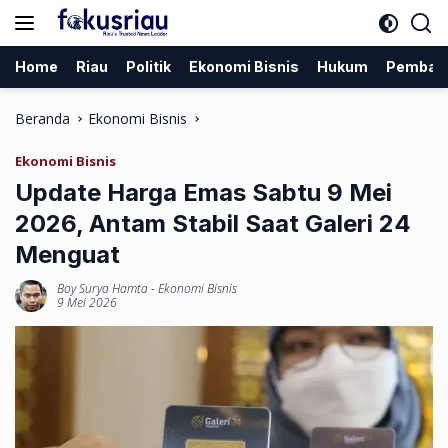
Langsung
ke
konten
Home
Riau
Politik
Ekonomi Bisnis
Hukum
Pemban
Beranda
Ekonomi Bisnis
Ekonomi Bisnis
Update Harga Emas Sabtu 9 Mei
2026, Antam Stabil Saat Galeri 24
Menguat
Boy Surya Hamta
-
Ekonomi Bisnis
9 Mei 2026