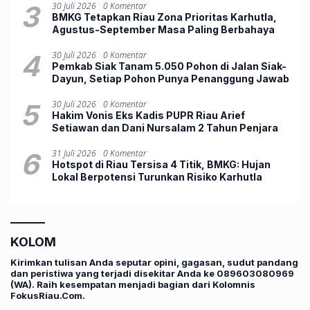
3
30 Juli 2026
0 Komentar
BMKG Tetapkan Riau Zona Prioritas Karhutla,
Agustus-September Masa Paling Berbahaya
4
30 Juli 2026
0 Komentar
Pemkab Siak Tanam 5.050 Pohon di Jalan Siak-
Dayun, Setiap Pohon Punya Penanggung Jawab
5
30 Juli 2026
0 Komentar
Hakim Vonis Eks Kadis PUPR Riau Arief
Setiawan dan Dani Nursalam 2 Tahun Penjara
6
31 Juli 2026
0 Komentar
Hotspot di Riau Tersisa 4 Titik, BMKG: Hujan
Lokal Berpotensi Turunkan Risiko Karhutla
KOLOM
Kirimkan tulisan Anda seputar opini, gagasan, sudut pandang
dan peristiwa yang terjadi disekitar Anda ke 089603080969
(WA). Raih kesempatan menjadi bagian dari Kolomnis
FokusRiau.Com.