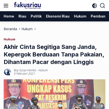
Langsung
ke
konten
Home
Riau
Politik
Ekonomi Riau
Hukum
Pembang
Beranda
Hukum
Hukum
Akhir Cinta Segitiga Sang Janda,
Kepergok Berduaan Tanpa Pakaian,
Dihantam Pacar dengan Linggis
Boy Surya Hamta
-
Hukum
9 Februari 2021