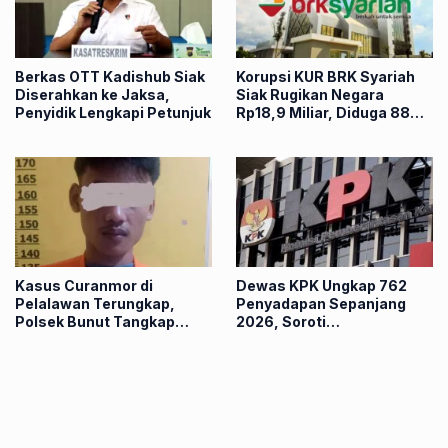
Berkas OTT Kadishub Siak
Korupsi KUR BRK Syariah
Diserahkan ke Jaksa,
Siak Rugikan Negara
Penyidik Lengkapi Petunjuk
Rp18,9 Miliar, Diduga 88
Nasabah Dipinjam Nama
Kasus Curanmor di
Dewas KPK Ungkap 762
Pelalawan Terungkap,
Penyadapan Sepanjang
Polsek Bunut Tangkap
2026, Soroti
Pelaku dalam Hitungan
Keterlambatan
Jam
Penggeledahan