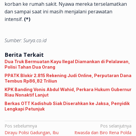
korban ke rumah sakit. Nyawa mereka terselamatkan
dan sampai saat ini masih menjalani perawatan
intensif.
(*)
Sumber: Surya.co.id
Berita Terkait
Dua Truk Bermuatan Kayu Ilegal Diamankan di Pelalawan,
Polisi Tahan Dua Orang
PPATK Blokir 2.815 Rekening Judi Online, Perputaran Dana
Tembus Rp86,82 Triliun
KPK Banding Vonis Abdul Wahid, Perkara Hukum Gubernur
Riau Nonaktif Lanjut
Berkas OTT Kadishub Siak Diserahkan ke Jaksa, Penyidik
Lengkapi Petunjuk
Navigasi
Pos sebelumnya
Pos selanjutnya
Dirayu Polisi Gadungan, Ibu
Itwasda dan Biro Rena Polda
pos