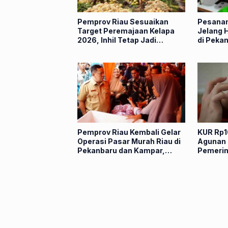
Pemprov Riau Sesuaikan
Pesanan
Target Peremajaan Kelapa
Jelang H
2026, Inhil Tetap Jadi
di Peka
Prioritas
Pemprov Riau Kembali Gelar
KUR Rp1
Operasi Pasar Murah Riau di
Agunan
Pekanbaru dan Kampar,
Pemerin
Simak Jadwalnya
yang Mi