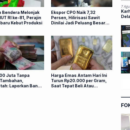
7 Agu
Kar
 Bendera Melonjak
Ekspor CPO Naik 7,32
Del
UT RI ke-81, Perajin
Persen, Hilirisasi Sawit
nbaru Kebut Produksi
Dinilai Jadi Peluang Besar
bagi Riau
00 Juta Tanpa
Harga Emas Antam Hari Ini
 Tambahan,
Turun Rp20.000 per Gram,
tah: Laporkan Bank
Saat Tepat Beli Atau
nta Jaminan
Menunggu?
FO