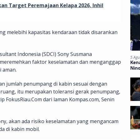
an Target Peremajaan Kelapa 2026, Inhil
 melebihi kapasitas kendaraan tidak disarankan
nsultant Indonesia (SDCI) Sony Susmana
5 Agu
g meremehkan faktor keselamatan dan menganggap
Kena
Nin
i aman.
Ban
an jumlah penumpang di kabin sesuai dengan
a ruang, itu merupakan toleransi gerak penumpang,
kutip FokusRiau.Com dari laman Kompas.com, Senin
ony, akan ada risiko keselamatan yang mengancam
 di kabin mobil.