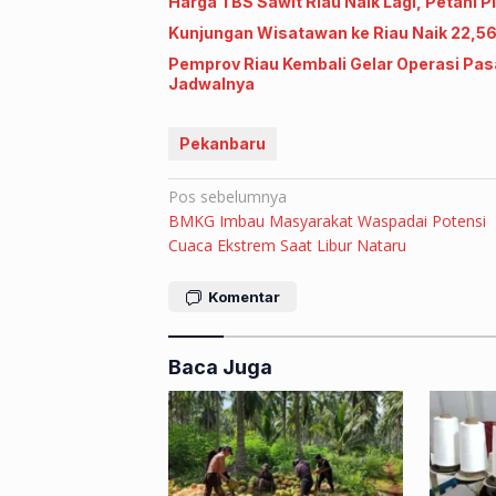
Harga TBS Sawit Riau Naik Lagi, Petani P
Kunjungan Wisatawan ke Riau Naik 22,5
Pemprov Riau Kembali Gelar Operasi Pas
Jadwalnya
Pekanbaru
Navigasi
Pos sebelumnya
BMKG Imbau Masyarakat Waspadai Potensi
pos
Cuaca Ekstrem Saat Libur Nataru
Komentar
Baca Juga