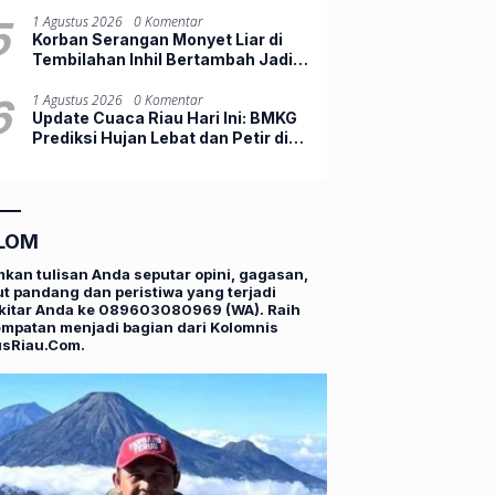
Hasilnya Anti Gagal
5
1 Agustus 2026
0 Komentar
Korban Serangan Monyet Liar di
Tembilahan Inhil Bertambah Jadi
10 Orang
6
1 Agustus 2026
0 Komentar
Update Cuaca Riau Hari Ini: BMKG
Prediksi Hujan Lebat dan Petir di
Pekanbaru
LOM
mkan tulisan Anda seputar opini, gagasan,
t pandang dan peristiwa yang terjadi
kitar Anda ke 089603080969 (WA). Raih
mpatan menjadi bagian dari Kolomnis
usRiau.Com.