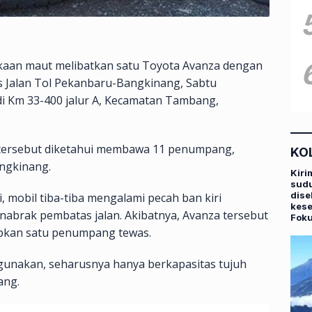
kaan maut melibatkan satu Toyota Avanza dengan
as Jalan Tol Pekanbaru-Bangkinang, Sabtu
i di Km 33-400 jalur A, Kecamatan Tambang,
) tersebut diketahui membawa 11 penumpang,
KO
ngkinang.
Kiri
sudu
dise
 mobil tiba-tiba mengalami pecah ban kiri
kese
nabrak pembatas jalan. Akibatnya, Avanza tersebut
Fok
abkan satu penumpang tewas.
igunakan, seharusnya hanya berkapasitas tujuh
ang.