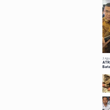
3 Agu
ATR/
Bata
Atu