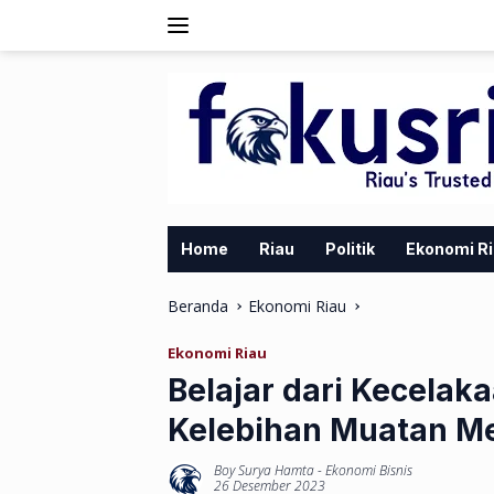
Langsung
ke
konten
Home
Riau
Politik
Ekonomi R
Beranda
Ekonomi Riau
Ekonomi Riau
Belajar dari Kecelak
Kelebihan Muatan 
Boy Surya Hamta
-
Ekonomi Bisnis
26 Desember 2023