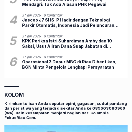
Mendagri: Tak Ada Alasan PHK Pegawai
4
31 Juli 2026
0 Komentar
Jaecoo J7 SHS-P Hadir dengan Teknologi
Parkir Otomatis, Indonesia Jadi Peluncuran
Perdana Dunia
5
31 Juli 2026
0 Komentar
KPK Periksa Istri Suhardiman Amby dan 10
Saksi, Usut Aliran Dana Suap Jabatan di
Kuansing
6
31 Juli 2026
0 Komentar
Operasional 3 Dapur MBG di Riau Dihentikan,
BGN Minta Pengelola Lengkapi Persyaratan
KOLOM
Kirimkan tulisan Anda seputar opini, gagasan, sudut pandang
dan peristiwa yang terjadi disekitar Anda ke 089603080969
(WA). Raih kesempatan menjadi bagian dari Kolomnis
FokusRiau.Com.