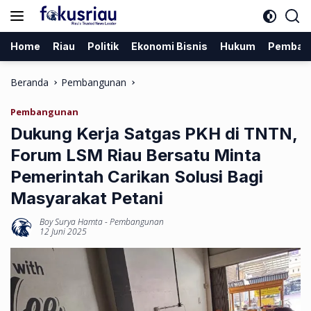
Langsung
ke
konten
Home
Riau
Politik
Ekonomi Bisnis
Hukum
Pemban
Beranda
Pembangunan
Pembangunan
Dukung Kerja Satgas PKH di TNTN,
Forum LSM Riau Bersatu Minta
Pemerintah Carikan Solusi Bagi
Masyarakat Petani
Boy Surya Hamta
-
Pembangunan
12 Juni 2025