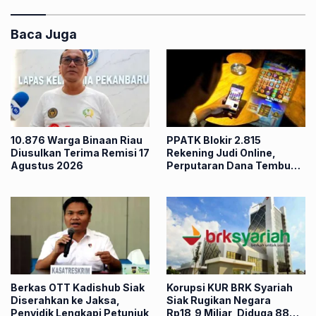
Baca Juga
10.876 Warga Binaan Riau
PPATK Blokir 2.815
Diusulkan Terima Remisi 17
Rekening Judi Online,
Agustus 2026
Perputaran Dana Tembus
Rp86,82 Triliun
Berkas OTT Kadishub Siak
Korupsi KUR BRK Syariah
Diserahkan ke Jaksa,
Siak Rugikan Negara
Penyidik Lengkapi Petunjuk
Rp18,9 Miliar, Diduga 88