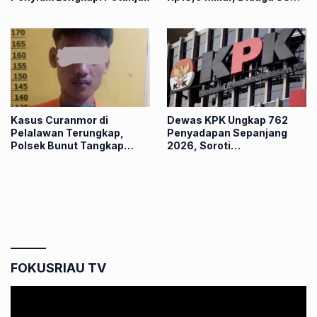
Nasabah Dipinjam Nama
Kasus Curanmor di
Dewas KPK Ungkap 762
Pelalawan Terungkap,
Penyadapan Sepanjang
Polsek Bunut Tangkap
2026, Soroti
Pelaku dalam Hitungan
Keterlambatan
Jam
Penggeledahan
FOKUSRIAU TV