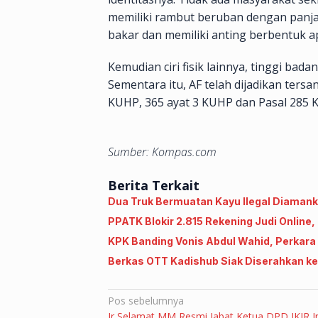
memiliki rambut beruban dengan panjan
bakar dan memiliki anting berbentuk ap
Kemudian ciri fisik lainnya, tinggi bad
Sementara itu, AF telah dijadikan ters
KUHP, 365 ayat 3 KUHP dan Pasal 285
Sumber: Kompas.com
Berita Terkait
Dua Truk Bermuatan Kayu Ilegal Diamanka
PPATK Blokir 2.815 Rekening Judi Online
KPK Banding Vonis Abdul Wahid, Perkara
Berkas OTT Kadishub Siak Diserahkan ke
Navigasi
Pos sebelumnya
Ir Selamat MM Resmi Jabat Ketua DPD IKJR I