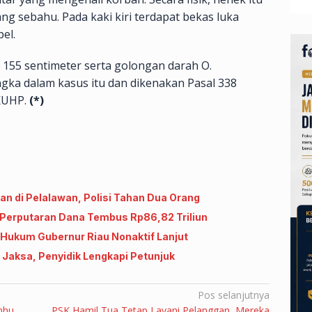
g sebahu. Pada kaki kiri terdapat bekas luka
el.
an 155 sentimeter serta golongan darah O.
angka dalam kasus itu dan dikenakan Pasal 338
 KUHP.
(*)
n di Pelalawan, Polisi Tahan Dua Orang
, Perputaran Dana Tembus Rp86,82 Triliun
 Hukum Gubernur Riau Nonaktif Lanjut
 Jaksa, Penyidik Lengkapi Petunjuk
Pos selanjutnya
nhu,
PSK Hamil Tua Tetap Layani Pelanggan, Mereka