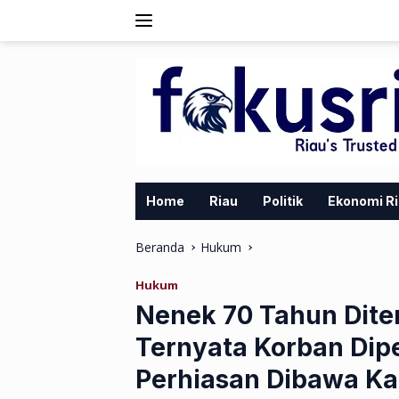
Langsung
ke
konten
Home
Riau
Politik
Ekonomi R
Beranda
Hukum
Hukum
Nenek 70 Tahun Dite
Ternyata Korban Dip
Perhiasan Dibawa K