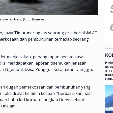
saat menambang. (Foto: Istimewa)
, Jawa Timur meringkus seorang pria berinisial AF
pemerkosaan dan pembunuhan terhadap seorang
KO
der menjelaskan, penangkapan pemuda asal
olisi mendapatkan laporan ditemukan jenazah
Kiri
sudu
sun Ngembul, Desa Punggul, Kecamatan Dlanggu,
dise
kese
Fok
emukan dugan pemerkosaan dan pembunuhan yang
ari luka di alat kelamin korban. “Berdasarkan hasil
n dan bahu kiri korban,” ungkap Dony melalui
1) malam.