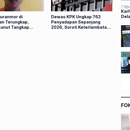
7 Agu
Kar
Del
uranmor di
Dewas KPK Ungkap 762
an Terungkap,
Penyadapan Sepanjang
Bunut Tangkap
2026, Soroti Keterlambatan
dalam Hitungan Jam
Penggeledahan
FO