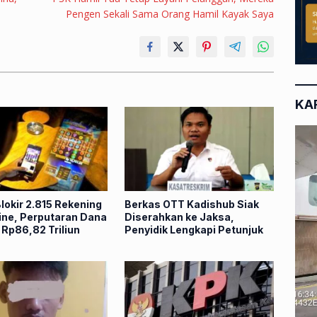
Pengen Sekali Sama Orang Hamil Kayak Saya
KA
lokir 2.815 Rekening
Berkas OTT Kadishub Siak
line, Perputaran Dana
Diserahkan ke Jaksa,
Rp86,82 Triliun
Penyidik Lengkapi Petunjuk