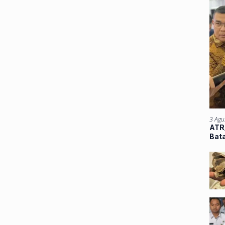
3 Agu
ATR/
Bata
Atu