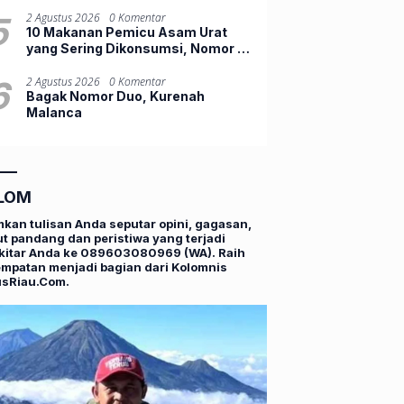
Perbedaan Sikap
5
2 Agustus 2026
0 Komentar
10 Makanan Pemicu Asam Urat
yang Sering Dikonsumsi, Nomor 1
Tak Banyak Disadari
6
2 Agustus 2026
0 Komentar
Bagak Nomor Duo, ‎Kurenah
Malanca
LOM
mkan tulisan Anda seputar opini, gagasan,
t pandang dan peristiwa yang terjadi
kitar Anda ke 089603080969 (WA). Raih
mpatan menjadi bagian dari Kolomnis
usRiau.Com.