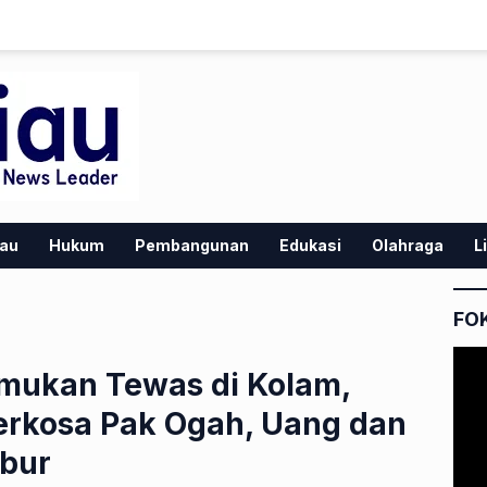
iau
Hukum
Pembangunan
Edukasi
Olahraga
L
FO
mukan Tewas di Kolam,
erkosa Pak Ogah, Uang dan
abur