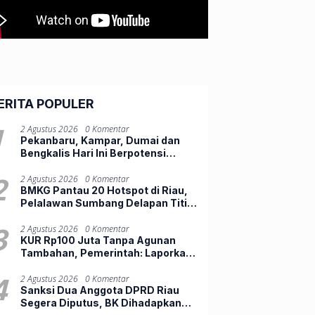
ERITA POPULER
1
2 Agustus 2026
0 Komentar
Pekanbaru, Kampar, Dumai dan
Bengkalis Hari Ini Berpotensi
Diguyur Hujan Lebat
2
2 Agustus 2026
0 Komentar
BMKG Pantau 20 Hotspot di Riau,
Pelalawan Sumbang Delapan Titik
Panas
3
2 Agustus 2026
0 Komentar
KUR Rp100 Juta Tanpa Agunan
Tambahan, Pemerintah: Laporkan
Bank yang Minta Jaminan
4
2 Agustus 2026
0 Komentar
Sanksi Dua Anggota DPRD Riau
Segera Diputus, BK Dihadapkan