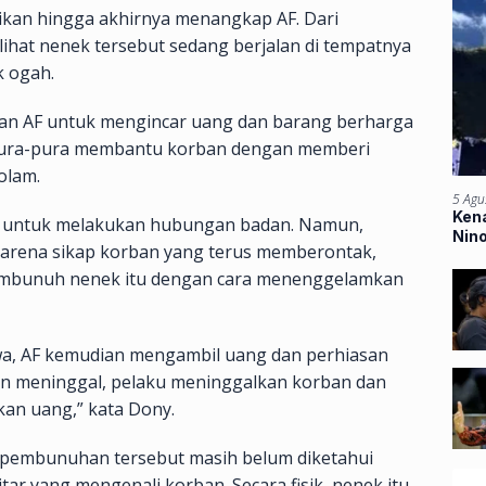
kan hingga akhirnya menangkap AF. Dari
ihat nenek tersebut sedang berjalan di tempatnya
k ogah.
ikiran AF untuk mengincar uang dan barang berharga
erpura-pura membantu korban dengan memberi
olam.
5 Agu
Kena
n untuk melakukan hubungan badan. Namun,
Nin
Karena sikap korban yang terus memberontak,
Ban
embunuh nenek itu dengan cara menenggelamkan
a, AF kemudian mengambil uang dan perhiasan
ikan meninggal, pelaku meninggalkan korban dan
an uang,” kata Dony.
n pembunuhan tersebut masih belum diketahui
tar yang mengenali korban. Secara fisik, nenek itu