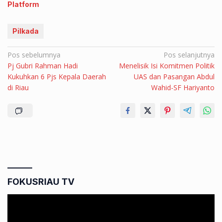
Platform
Pilkada
Navigasi
Pos sebelumnya
Pos selanjutnya
Pj Gubri Rahman Hadi
Menelisik Isi Komitmen Politik
pos
Kukuhkan 6 Pjs Kepala Daerah
UAS dan Pasangan Abdul
di Riau
Wahid-SF Hariyanto
FOKUSRIAU TV