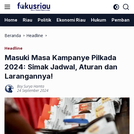
Langsung
ke
konten
Home
Riau
Politik
Ekonomi Riau
Hukum
Pembang
Beranda
Headline
Headline
Masuki Masa Kampanye Pilkada
2024: Simak Jadwal, Aturan dan
Larangannya!
Boy Surya Hamta
24 September 2024