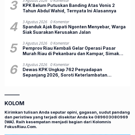
3
3 Agustus 2026
0 Komentar
KPK Belum Putuskan Banding Atas Vonis 2
Tahun Abdul Wahid, Ternyata Ini Alasannya
4
3 Agustus 2026
0 Komentar
Spanduk Ajak Bupati Ngonten Menyebar, Warga
Siak Suarakan Kerusakan Jalan
5
3 Agustus 2026
0 Komentar
Pemprov Riau Kembali Gelar Operasi Pasar
Murah Riau di Pekanbaru dan Kampar, Simak
Jadwalnya
6
3 Agustus 2026
0 Komentar
Dewas KPK Ungkap 762 Penyadapan
Sepanjang 2026, Soroti Keterlambatan
Penggeledahan
KOLOM
Kirimkan tulisan Anda seputar opini, gagasan, sudut pandang
dan peristiwa yang terjadi disekitar Anda ke 089603080969
(WA). Raih kesempatan menjadi bagian dari Kolomnis
FokusRiau.Com.