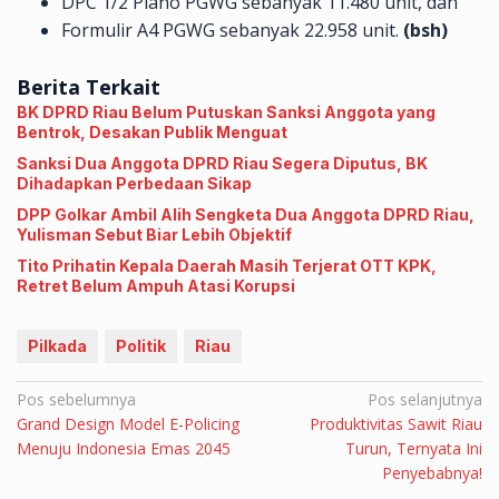
DPC 1/2 Plano PGWG sebanyak 11.480 unit, dan
Formulir A4 PGWG sebanyak 22.958 unit.
(bsh)
Berita Terkait
BK DPRD Riau Belum Putuskan Sanksi Anggota yang
Bentrok, Desakan Publik Menguat
Sanksi Dua Anggota DPRD Riau Segera Diputus, BK
Dihadapkan Perbedaan Sikap
DPP Golkar Ambil Alih Sengketa Dua Anggota DPRD Riau,
Yulisman Sebut Biar Lebih Objektif
Tito Prihatin Kepala Daerah Masih Terjerat OTT KPK,
Retret Belum Ampuh Atasi Korupsi
Pilkada
Politik
Riau
Navigasi
Pos sebelumnya
Pos selanjutnya
Grand Design Model E-Policing
Produktivitas Sawit Riau
pos
Menuju Indonesia Emas 2045
Turun, Ternyata Ini
Penyebabnya!