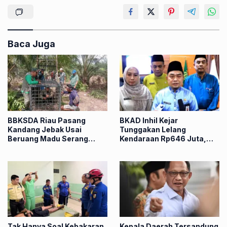
Baca Juga
BBKSDA Riau Pasang
BKAD Inhil Kejar
Kandang Jebak Usai
Tunggakan Lelang
Beruang Madu Serang
Kendaraan Rp646 Juta,
Petani di Pelalawan
Kejari Siapkan Langkah
Hukum
Tak Hanya Soal Kebakaran,
Kepala Daerah Tersandung