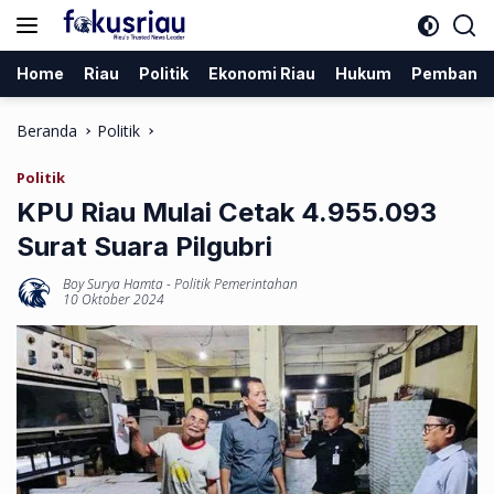
Langsung
ke
konten
Home
Riau
Politik
Ekonomi Riau
Hukum
Pembang
Beranda
Politik
Politik
KPU Riau Mulai Cetak 4.955.093
Surat Suara Pilgubri
Boy Surya Hamta
-
Politik Pemerintahan
10 Oktober 2024