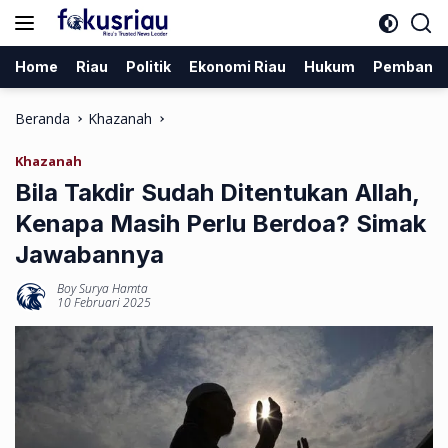
Langsung
ke
konten
Home
Riau
Politik
Ekonomi Riau
Hukum
Pembang
Beranda
Khazanah
Khazanah
Bila Takdir Sudah Ditentukan Allah,
Kenapa Masih Perlu Berdoa? Simak
Jawabannya
Boy Surya Hamta
10 Februari 2025