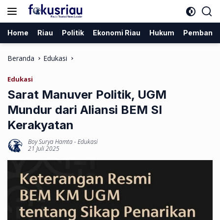
Langsung
ke
konten
Home
Riau
Politik
Ekonomi Riau
Hukum
Pembang
Beranda
Edukasi
Edukasi
Sarat Manuver Politik, UGM
Mundur dari Aliansi BEM SI
Kerakyatan
Boy Surya Hamta
-
Edukasi
21 Juli 2025