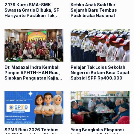
2.179 Kursi SMA-SMK
Ketika Anak Siak Ukir
Swasta Gratis Dibuka, SF
Sejarah Baru Tembus
Hariyanto Pastikan Tak
Paskibraka Nasional
Ada Anak Riau Putus
Sekolah
Dr. Maxaxai Indra Kembali
Pelajar Tak Lolos Sekolah
Pimpin APHTN-HAN Riau,
Negeri di Batam Bisa Dapat
Siapkan Penguatan Kajian
Subsidi SPP Rp400.000
Hukum Daerah
SPMB Riau 2026 Tembus
Yong Bengkalis Ekspansi