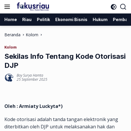
Langsung
ke
konten
Home
Riau
Politik
Ekonomi Bisnis
Hukum
Pemban
Beranda
Kolom
Kolom
Sekilas Info Tentang Kode Otorisasi
DJP
Boy Surya Hamta
25 September 2025
Oleh : Armiaty Luckyta*)
Kode otorisasi adalah tanda tangan elektronik yang
diterbitkan oleh DJP untuk melaksanakan hak dan