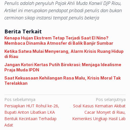
Penulis adalah penyuluh Pajak Ahli Muda Kanwil DJP Riau,
Artikel ini merupakan pendapat pribadi penulis dan bukan
cerminan sikap instansi tempat penulis bekerja
Berita Terkait
Kenapa Hujan Ekstrem Tetap Terjadi Saat El Nino?
Membaca Dinamika Atmosfer di Balik Banjir Sumbar
Ketika Satwa Mulai Menyerang, Alarm Krisis Ruang Hidup
di Riau
Jangan Kotori Kertas Putih Birokrasi: Menjaga Idealisme
Praja Muda IPDN
Saat Kekuasaan Kehilangan Rasa Malu, Krisis Moral Tak
Terelakkan
Navigasi
Pos sebelumnya
Pos selanjutnya
Persiapkan HUT Rohul ke-26,
Soal Kasus Kematian Akibat
pos
Bupati Anton Libatkan LKA
Cacar Monyet di Riau,
Bentuk Kecintaan Terhadap
Kemenkes Ungkap Hasil Lab
Adat