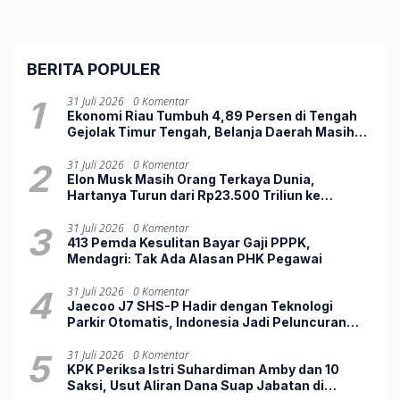
BERITA POPULER
1
31 Juli 2026
0 Komentar
Ekonomi Riau Tumbuh 4,89 Persen di Tengah
Gejolak Timur Tengah, Belanja Daerah Masih
Lemah
2
31 Juli 2026
0 Komentar
Elon Musk Masih Orang Terkaya Dunia,
Hartanya Turun dari Rp23.500 Triliun ke
Rp12.803 Triliun
3
31 Juli 2026
0 Komentar
413 Pemda Kesulitan Bayar Gaji PPPK,
Mendagri: Tak Ada Alasan PHK Pegawai
4
31 Juli 2026
0 Komentar
Jaecoo J7 SHS-P Hadir dengan Teknologi
Parkir Otomatis, Indonesia Jadi Peluncuran
Perdana Dunia
5
31 Juli 2026
0 Komentar
KPK Periksa Istri Suhardiman Amby dan 10
Saksi, Usut Aliran Dana Suap Jabatan di