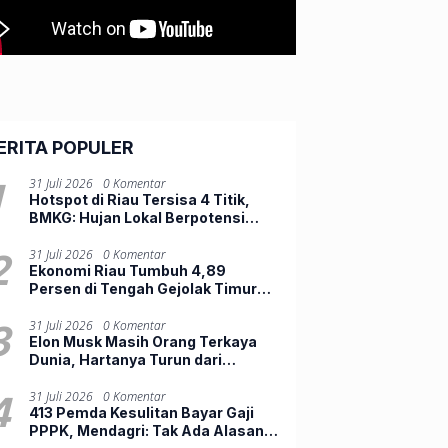
ERITA POPULER
1
31 Juli 2026
0 Komentar
Hotspot di Riau Tersisa 4 Titik,
BMKG: Hujan Lokal Berpotensi
Turunkan Risiko Karhutla
2
31 Juli 2026
0 Komentar
Ekonomi Riau Tumbuh 4,89
Persen di Tengah Gejolak Timur
Tengah, Belanja Daerah Masih
Lemah
3
31 Juli 2026
0 Komentar
Elon Musk Masih Orang Terkaya
Dunia, Hartanya Turun dari
Rp23.500 Triliun ke Rp12.803
Triliun
4
31 Juli 2026
0 Komentar
413 Pemda Kesulitan Bayar Gaji
PPPK, Mendagri: Tak Ada Alasan