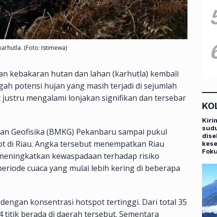
rhutla. (Foto: Istimewa)
n kebakaran hutan dan lahan (karhutla) kembali
ngah potensi hujan yang masih terjadi di sejumlah
t justru mengalami lonjakan signifikan dan tersebar
KO
Kiri
sudu
 dan Geofisika (BMKG) Pekanbaru sampai pukul
dise
ot di Riau. Angka tersebut menempatkan Riau
kese
Fok
 meningkatkan kewaspadaan terhadap risiko
riode cuaca yang mulai lebih kering di beberapa
dengan konsentrasi hotspot tertinggi. Dari total 35
4 titik berada di daerah tersebut. Sementara