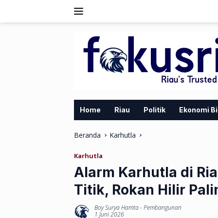
Langsung
ke
konten
Home
Riau
Politik
Ekonomi Bi
Beranda
Karhutla
Karhutla
Alarm Karhutla di Ri
Titik, Rokan Hilir Pa
Boy Surya Hamta
-
Pembangunan
1 Juni 2026