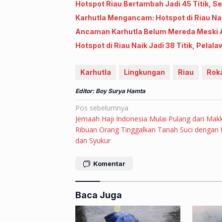
Hotspot Riau Bertambah Jadi 45 Titik, Se
Karhutla Mengancam: Hotspot di Riau Naik J
Ancaman Karhutla Belum Mereda Meski Ad
Hotspot di Riau Naik Jadi 38 Titik, Pela
Karhutla
Lingkungan
Riau
Roka
Editor: Boy Surya Hamta
Navigasi
Pos sebelumnya
Jemaah Haji Indonesia Mulai Pulang dari Mak
pos
Ribuan Orang Tinggalkan Tanah Suci dengan 
dan Syukur
Komentar
Baca Juga