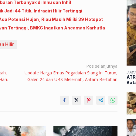
baran Terbanyak di Inhu dan Inhil
adi 44 Titik, Indragiri Hilir Tertinggi
a Potensi Hujan, Riau Masih Miliki 39 Hotspot
lawan Tertinggi, BMKG Ingatkan Ancaman Karhutla
n Hilir
Pos selanjutnya
3 Agu
kah,
Update Harga Emas Pegadaian Siang Ini Turun,
ATR/
Haru
Galeri 24 dan UBS Melemah, Antam Bertahan
Bata
Atu