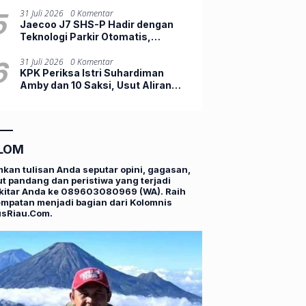
PHK Pegawai
5
31 Juli 2026
0 Komentar
Jaecoo J7 SHS-P Hadir dengan
Teknologi Parkir Otomatis,
Indonesia Jadi Peluncuran
Perdana Dunia
6
31 Juli 2026
0 Komentar
KPK Periksa Istri Suhardiman
Amby dan 10 Saksi, Usut Aliran
Dana Suap Jabatan di Kuansing
LOM
mkan tulisan Anda seputar opini, gagasan,
t pandang dan peristiwa yang terjadi
kitar Anda ke 089603080969 (WA). Raih
mpatan menjadi bagian dari Kolomnis
usRiau.Com.