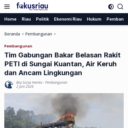
Langsung
ke
konten
Home
Riau
Politik
Ekonomi Riau
Hukum
Pembang
Beranda
Pembangunan
Pembangunan
Tim Gabungan Bakar Belasan Rakit
PETI di Sungai Kuantan, Air Keruh
dan Ancam Lingkungan
Boy Surya Hamta
-
Pembangunan
2 Juni 2026