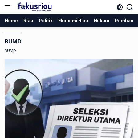
Langsung
ke
konten
Home
Riau
Politik
Ekonomi Riau
Hukum
Pembang
BUMD
BUMD