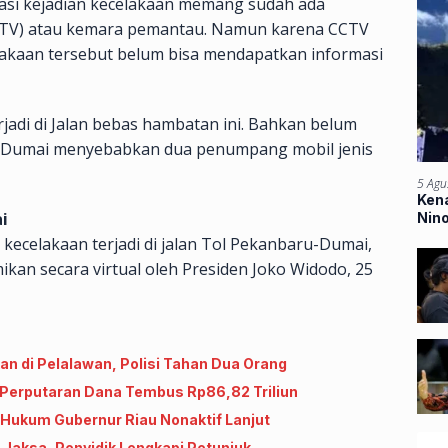
okasi kejadian kecelakaan memang sudah ada
(CCTV) atau kemara pemantau. Namun karena CCTV
lakaan tersebut belum bisa mendapatkan informasi
jadi di Jalan bebas hambatan ini. Bahkan belum
 – Dumai menyebabkan dua penumpang mobil jenis
5 Agu
Kena
i
Nin
Ban
 kecelakaan terjadi di jalan Tol Pekanbaru-Dumai,
smikan secara virtual oleh Presiden Joko Widodo, 25
n di Pelalawan, Polisi Tahan Dua Orang
, Perputaran Dana Tembus Rp86,82 Triliun
 Hukum Gubernur Riau Nonaktif Lanjut
 Jaksa, Penyidik Lengkapi Petunjuk