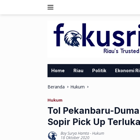
Langsung
ke
konten
Home
Riau
Politik
Ekonomi R
Beranda
Hukum
Hukum
Tol Pekanbaru-Duma
Sopir Pick Up Terluk
Boy Surya Hamta
-
Hukum
18 Oktober 2020