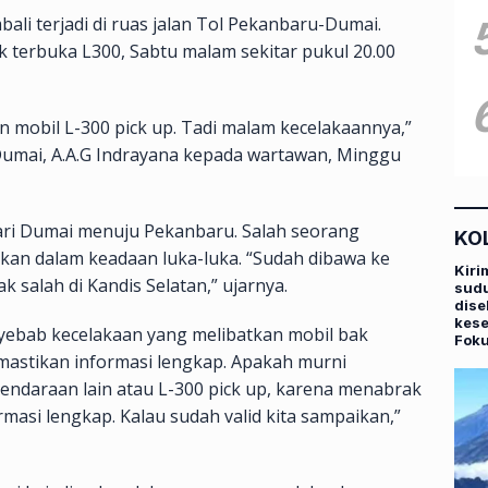
bali terjadi di ruas jalan Tol Pekanbaru-Dumai.
ak terbuka L300, Sabtu malam sekitar pukul 20.00
 mobil L-300 pick up. Tadi malam kecelakaannya,”
umai, A.A.G Indrayana kepada wartawan, Minggu
 dari Dumai menuju Pekanbaru. Salah seorang
KO
kan dalam keadaan luka-luka. “Sudah dibawa ke
Kiri
ak salah di Kandis Selatan,” ujarnya.
sudu
dise
kese
nyebab kecelakaan yang melibatkan mobil bak
Fok
mastikan informasi lengkap. Apakah murni
endaraan lain atau L-300 pick up, karena menabrak
rmasi lengkap. Kalau sudah valid kita sampaikan,”