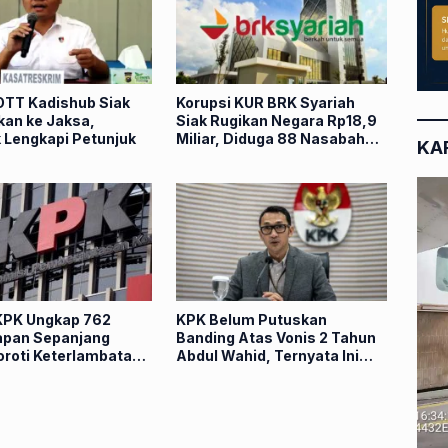
OTT Kadishub Siak
Korupsi KUR BRK Syariah
kan ke Jaksa,
Siak Rugikan Negara Rp18,9
k Lengkapi Petunjuk
Miliar, Diduga 88 Nasabah
KA
Dipinjam Nama
PK Ungkap 762
KPK Belum Putuskan
pan Sepanjang
Banding Atas Vonis 2 Tahun
oroti Keterlambatan
Abdul Wahid, Ternyata Ini
ledahan
Alasannya