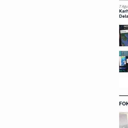
7 Agu
Kar
Del
FO