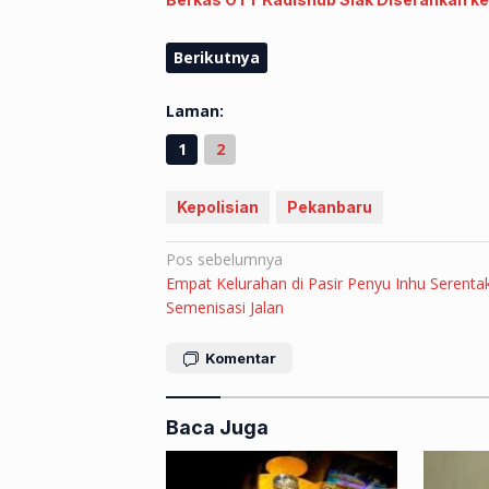
Berikutnya
Laman:
1
2
Kepolisian
Pekanbaru
Navigasi
Pos sebelumnya
Empat Kelurahan di Pasir Penyu Inhu Serenta
pos
Semenisasi Jalan
Komentar
Baca Juga