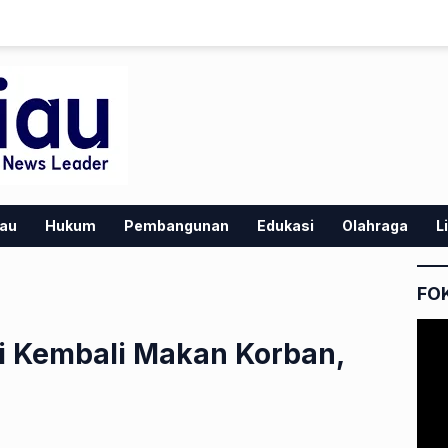
iau
Hukum
Pembangunan
Edukasi
Olahraga
L
FO
i Kembali Makan Korban,
a