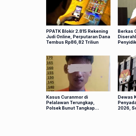
PPATK Blokir 2.815 Rekening
Berkas 
Judi Online, Perputaran Dana
Diserah
Tembus Rp86,82 Triliun
Penyidi
Kasus Curanmor di
Dewas K
Pelalawan Terungkap,
Penyada
Polsek Bunut Tangkap
2026, S
Pelaku dalam Hitungan Jam
Pengge