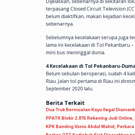
Dijelaskan, sebenarnya di sekitaran l
terpasang Closed Circuit Television 
belum diaktifkan, makan kejadian kece
sebenarnya.
Sebelumnya kecelakaan serupa juga ter
lama ini kecelakaan di Tol Pekanbaru
mini bus meninggal dunia.
4 Kecelakaan di Tol Pekanbaru-Duma
Belum sebulan beroperasi, sudah 4 kali
Riau. Jalan tol pertama di Riau ini dire
September 2020 lalu.
Berita Terkait
Dua Truk Bermuatan Kayu Ilegal Diamanka
PPATK Blokir 2.815 Rekening Judi Online
KPK Banding Vonis Abdul Wahid, Perkara
Berkas OTT Kadishub Siak Diserahkan ke