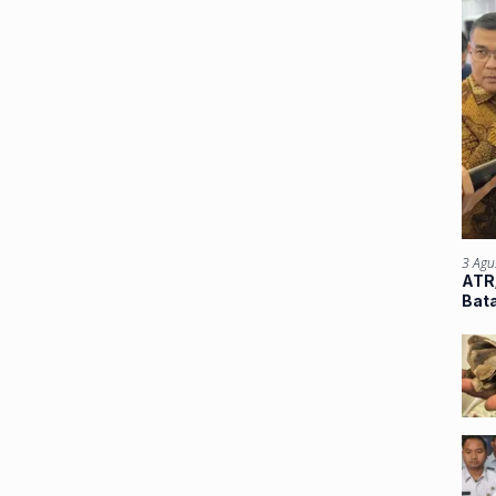
3 Agu
ATR/
Bata
Atu