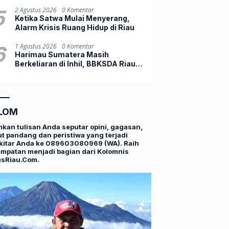
Panas
5
2 Agustus 2026
0 Komentar
Ketika Satwa Mulai Menyerang,
Alarm Krisis Ruang Hidup di Riau
6
1 Agustus 2026
0 Komentar
Harimau Sumatera Masih
Berkeliaran di Inhil, BBKSDA Riau
Tambah Drone Thermal
LOM
mkan tulisan Anda seputar opini, gagasan,
t pandang dan peristiwa yang terjadi
kitar Anda ke 089603080969 (WA). Raih
mpatan menjadi bagian dari Kolomnis
usRiau.Com.