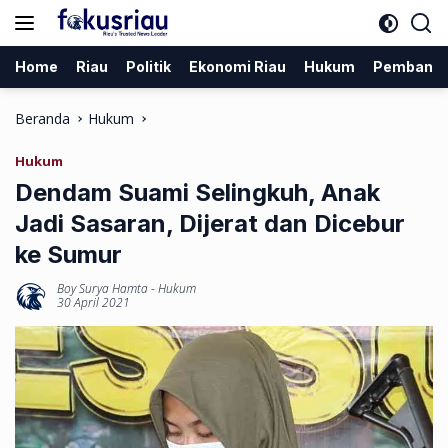
Langsung
ke
konten
Home
Riau
Politik
Ekonomi Riau
Hukum
Pembang
Beranda
Hukum
Hukum
Dendam Suami Selingkuh, Anak
Jadi Sasaran, Dijerat dan Dicebur
ke Sumur
Boy Surya Hamta
-
Hukum
30 April 2021