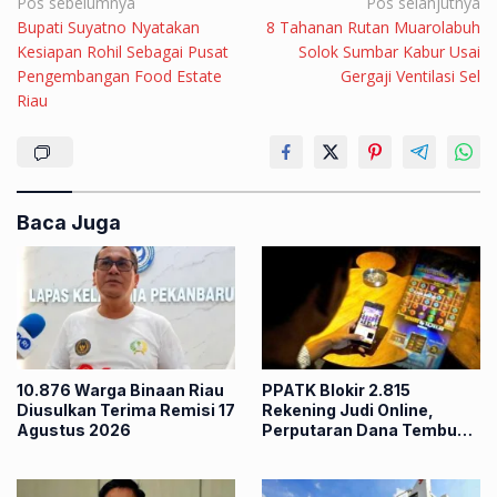
Navigasi
Pos sebelumnya
Pos selanjutnya
Bupati Suyatno Nyatakan
8 Tahanan Rutan Muarolabuh
pos
Kesiapan Rohil Sebagai Pusat
Solok Sumbar Kabur Usai
Pengembangan Food Estate
Gergaji Ventilasi Sel
Riau
Baca Juga
10.876 Warga Binaan Riau
PPATK Blokir 2.815
Diusulkan Terima Remisi 17
Rekening Judi Online,
Agustus 2026
Perputaran Dana Tembus
Rp86,82 Triliun