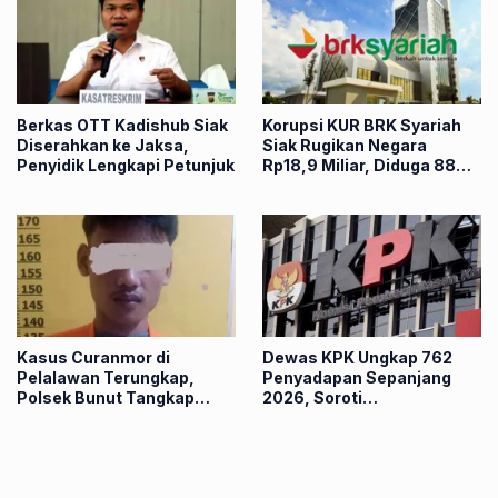
Berkas OTT Kadishub Siak
Korupsi KUR BRK Syariah
Diserahkan ke Jaksa,
Siak Rugikan Negara
Penyidik Lengkapi Petunjuk
Rp18,9 Miliar, Diduga 88
Nasabah Dipinjam Nama
Kasus Curanmor di
Dewas KPK Ungkap 762
Pelalawan Terungkap,
Penyadapan Sepanjang
Polsek Bunut Tangkap
2026, Soroti
Pelaku dalam Hitungan
Keterlambatan
Jam
Penggeledahan