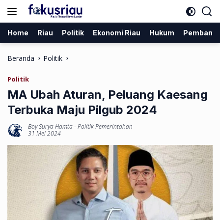
Langsung
ke
konten
Home
Riau
Politik
Ekonomi Riau
Hukum
Pembang
Beranda
Politik
Politik
MA Ubah Aturan, Peluang Kaesang
Terbuka Maju Pilgub 2024
Boy Surya Hamta
-
Politik Pemerintahan
31 Mei 2024