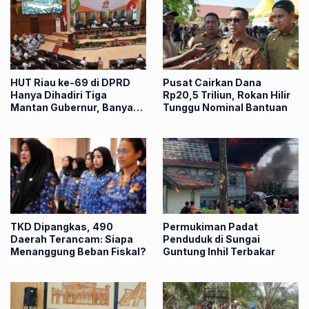
HUT Riau ke-69 di DPRD
Pusat Cairkan Dana
Hanya Dihadiri Tiga
Rp20,5 Triliun, Rokan Hilir
Mantan Gubernur, Banyak
Tunggu Nominal Bantuan
Kursi Tamu Justru Kosong
TKD Dipangkas, 490
Permukiman Padat
Daerah Terancam: Siapa
Penduduk di Sungai
Menanggung Beban Fiskal?
Guntung Inhil Terbakar