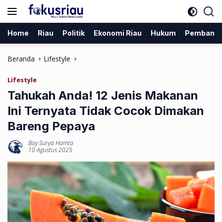
Langsung
ke
konten
Home
Riau
Politik
Ekonomi Riau
Hukum
Pembang
Beranda
Lifestyle
Lifestyle
Tahukah Anda! 12 Jenis Makanan
Ini Ternyata Tidak Cocok Dimakan
Bareng Pepaya
Boy Surya Hamta
10 Agustus 2025