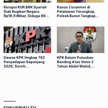
Korupsi KUR BRK Syariah
Kasus Curanmor di
Siak Rugikan Negara
Pelalawan Terungkap,
Rp18,9 Miliar, Diduga 88
Polsek Bunut Tangkap
Nasabah Dipinjam Nama
Pelaku dalam Hitungan
Jam
Dewas KPK Ungkap 762
KPK Belum Putuskan
Penyadapan Sepanjang
Banding Atas Vonis 2
2026, Soroti
Tahun Abdul Wahid,
Keterlambatan
Ternyata Ini Alasannya
Penggeledahan
FOKUSRIAU TV