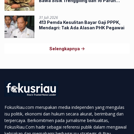
Bawa Sisik Trenggiling dan 16 Paruh
Rangkong
31 Juli 2026
413 Pemda Kesulitan Bayar Gaji PPPK,
Mendagri: Tak Ada Alasan PHK Pegawai
Selengkapnya
FokusRiau.com merupakan media independen yang mengulas
isu politik, ekonomi dan hukum secara akurat, berimbang dan
terpercaya. Berkomitmen pada jurnalisme berkualitas,
FokusRiau.Com hadir sebagai referensi publik dalam mengawal
kebijakan dan memahami berbagai isu strategis di Riau.