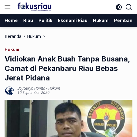
Langsung
ke
konten
Home
Riau
Politik
Ekonomi Riau
Hukum
Pembang
Beranda
Hukum
Hukum
Vidiokan Anak Buah Tanpa Busana,
Camat di Pekanbaru Riau Bebas
Jerat Pidana
Boy Surya Hamta
-
Hukum
10 September 2020