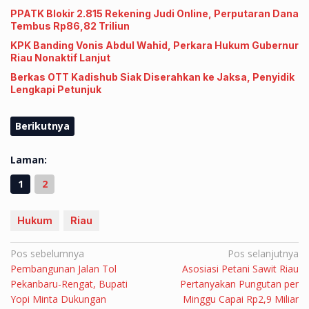
PPATK Blokir 2.815 Rekening Judi Online, Perputaran Dana
Tembus Rp86,82 Triliun
KPK Banding Vonis Abdul Wahid, Perkara Hukum Gubernur
Riau Nonaktif Lanjut
Berkas OTT Kadishub Siak Diserahkan ke Jaksa, Penyidik
Lengkapi Petunjuk
Berikutnya
Laman:
1
2
Hukum
Riau
Navigasi
Pos sebelumnya
Pos selanjutnya
Pembangunan Jalan Tol
Asosiasi Petani Sawit Riau
pos
Pekanbaru-Rengat, Bupati
Pertanyakan Pungutan per
Yopi Minta Dukungan
Minggu Capai Rp2,9 Miliar