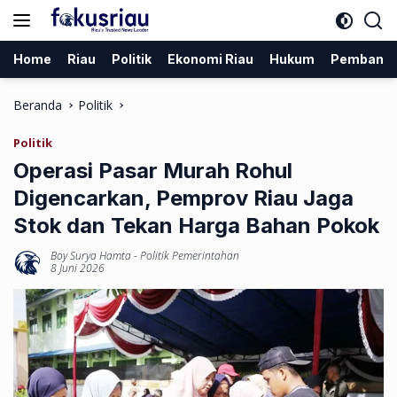
Langsung
ke
konten
Home
Riau
Politik
Ekonomi Riau
Hukum
Pembang
Beranda
Politik
Politik
Operasi Pasar Murah Rohul
Digencarkan, Pemprov Riau Jaga
Stok dan Tekan Harga Bahan Pokok
Boy Surya Hamta
-
Politik Pemerintahan
8 Juni 2026