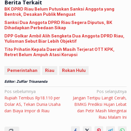
Berita Terkait
BK DPRD Riau Belum Putuskan Sanksi Anggota yang
Bentrok, Desakan Publik Menguat
Sanksi Dua Anggota DPRD Riau Segera Diputus, BK
Dihadapkan Perbedaan Sikap
DPP Golkar Ambil Alih Sengketa Dua Anggota DPRD Riau,
Yulisman Sebut Biar Lebih Objektif
Tito Prihatin Kepala Daerah Masih Terjerat OTT KPK,
Retret Belum Ampuh Atasi Korupsi
Pemerintahan
Riau
Rokan Hulu
Editor: Zulfiar Trisananda
Navigasi
Pos sebelumnya
Pos selanjutnya
Rupiah Tembus Rp18.110 per
Jangan Tertipu Langit Cerah,
pos
Dolar AS, Tekan Dunia Usaha
BMKG Prediksi Hujan Lebat
dan Biaya Impor di Riau
dan Petir Masih Mengintai
Riau Malam Ini