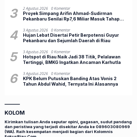
3
2 Agustus 2026
0 Komentar
Proyek Simpang Arifin Ahmad-Sudirman
Pekanbaru Senilai Rp7,6 Miliar Masuk Tahap
Pengerasan
4
3 Agustus 2026
0 Komentar
Hujan Lebat Disertai Petir Berpotensi Guyur
Pekanbaru dan Sejumlah Daerah di Riau
5
3 Agustus 2026
0 Komentar
Hotspot di Riau Naik Jadi 38 Titik, Pelalawan
Tertinggi, BMKG Ingatkan Ancaman Karhutla
6
3 Agustus 2026
0 Komentar
KPK Belum Putuskan Banding Atas Vonis 2
Tahun Abdul Wahid, Ternyata Ini Alasannya
KOLOM
Kirimkan tulisan Anda seputar opini, gagasan, sudut pandang
dan peristiwa yang terjadi disekitar Anda ke 089603080969
(WA). Raih kesempatan menjadi bagian dari Kolomnis
FokusRiau.Com.