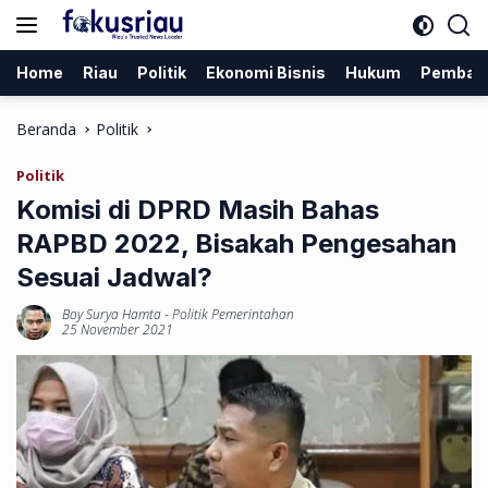
Langsung
ke
konten
Home
Riau
Politik
Ekonomi Bisnis
Hukum
Pemban
Beranda
Politik
Politik
Komisi di DPRD Masih Bahas
RAPBD 2022, Bisakah Pengesahan
Sesuai Jadwal?
Boy Surya Hamta
-
Politik Pemerintahan
25 November 2021