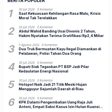
BERITA POPULER
1
30 Juli 2026
0 Komentar
Saat Kekuasaan Kehilangan Rasa Malu, Krisis
Moral Tak Terelakkan
2
30 Juli 2026
0 Komentar
Abdul Wahid Banding Usai Divonis 2 Tahun,
Hakim Nyatakan Terima Gratifikasi Rp2,4 Miliar
3
5 Agustus 2026
0 Komentar
Dua Truk Bermuatan Kayu Ilegal Diamankan di
Pelalawan, Polisi Tahan Dua Orang
4
30 Juli 2026
0 Komentar
Bupati Siak Tegaskan PT BSP Jadi Pilar
Kedaulatan Energi Nasional
5
30 Juli 2026
0 Komentar
Hotspot Naik Jadi 21 Titik Meski Hujan
Mengguyur Sejumlah Daerah di Riau
6
30 Juli 2026
0 Komentar
KPK Dalami Pengembalian Uang Raja Juli
Antoni, Empat Saksi Kasus Izin Hutan Kuansing
Mangkir