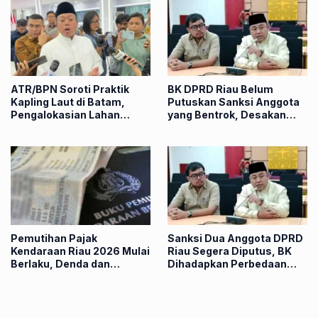
ATR/BPN Soroti Praktik
BK DPRD Riau Belum
Kapling Laut di Batam,
Putuskan Sanksi Anggota
Pengalokasian Lahan
yang Bentrok, Desakan
Dinilai Langkahi Aturan
Publik Menguat
Pemutihan Pajak
Sanksi Dua Anggota DPRD
Kendaraan Riau 2026 Mulai
Riau Segera Diputus, BK
Berlaku, Denda dan
Dihadapkan Perbedaan
Tunggakan Lama Dihapus
Sikap