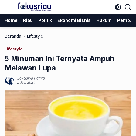
Langsung
ke
konten
Home
Riau
Politik
Ekonomi Bisnis
Hukum
Pemban
Beranda
Lifestyle
Lifestyle
5 Minuman Ini Ternyata Ampuh
Melawan Lupa
Boy Surya Hamta
2 Mei 2024