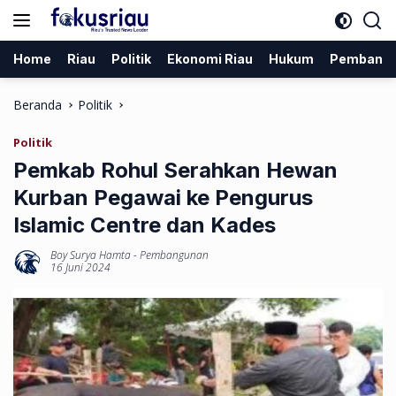
Langsung
ke
konten
Home
Riau
Politik
Ekonomi Riau
Hukum
Pembang
Beranda
Politik
Politik
Pemkab Rohul Serahkan Hewan
Kurban Pegawai ke Pengurus
Islamic Centre dan Kades
Boy Surya Hamta
-
Pembangunan
16 Juni 2024