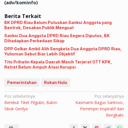
(adv/kominfo)
Berita Terkait
BK DPRD Riau Belum Putuskan Sanksi Anggota yang
Bentrok, Desakan Publik Menguat
Sanksi Dua Anggota DPRD Riau Segera Diputus, BK
Dihadapkan Perbedaan Sikap
DPP Golkar Ambil Alih Sengketa Dua Anggota DPRD Riau,
Yulisman Sebut Biar Lebih Objektif
Tito Prihatin Kepala Daerah Masih Terjerat OTT KPK,
Retret Belum Ampuh Atasi Korupsi
Pemerintahan
Rokan Hulu
Navigasi
Pos sebelumnya
Pos selanjutnya
Berebut Tiket Pilgubri, Balon
Kasmarni-Bagus Santoso,
pos
Sibuk Gerilya
Pemimpin Inspiratif dari
Bengkalis