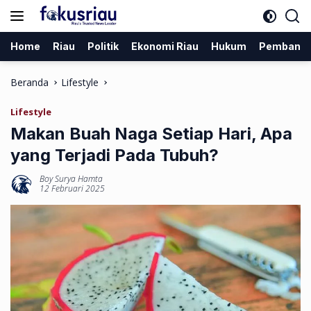
Langsung
ke
konten
Home
Riau
Politik
Ekonomi Riau
Hukum
Pembang
Beranda
Lifestyle
Lifestyle
Makan Buah Naga Setiap Hari, Apa
yang Terjadi Pada Tubuh?
Boy Surya Hamta
12 Februari 2025