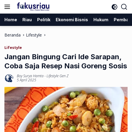
Langsung
ke
konten
Home
Riau
Politik
Ekonomi Bisnis
Hukum
Pemban
Beranda
Lifestyle
Lifestyle
Jangan Bingung Cari Ide Sarapan,
Coba Saja Resep Nasi Goreng Sosis
Boy Surya Hamta
-
Lifestyle Gen Z
5 April 2025