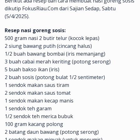
Berikut ada resep dan cara membuat nasi goreng sosis
dikutip FokusRiau.Com dari Sajian Sedap, Sabtu
(5/4/2025).
Resep nasi goreng sosis:
500 gram nasi 2 butir telur (kocok lepas)
2 siung bawang putih (cincang halus)
1/2 buah bawang bombai (iris memanjang)
3 buah cabai merah keriting (potong serong)
5 buah bakso ikan (iris)
2 buah sosis (potong bulat 1/2 sentimeter)
1 sendok makan saus tiram
2 sendok makan saus tomat
1 sendok makan kecap manis
1 sendok teh garam
1/2 sendok teh merica bubuk
100 gram kacang polong
2 batang daun bawang (potong serong)
1 sendok makan minyak (untuk menumis)