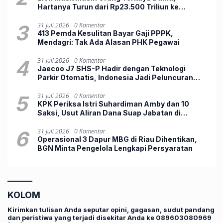
Hartanya Turun dari Rp23.500 Triliun ke
Rp12.803 Triliun
3
31 Juli 2026
0 Komentar
413 Pemda Kesulitan Bayar Gaji PPPK,
Mendagri: Tak Ada Alasan PHK Pegawai
4
31 Juli 2026
0 Komentar
Jaecoo J7 SHS-P Hadir dengan Teknologi
Parkir Otomatis, Indonesia Jadi Peluncuran
Perdana Dunia
5
31 Juli 2026
0 Komentar
KPK Periksa Istri Suhardiman Amby dan 10
Saksi, Usut Aliran Dana Suap Jabatan di
Kuansing
6
31 Juli 2026
0 Komentar
Operasional 3 Dapur MBG di Riau Dihentikan,
BGN Minta Pengelola Lengkapi Persyaratan
KOLOM
Kirimkan tulisan Anda seputar opini, gagasan, sudut pandang
dan peristiwa yang terjadi disekitar Anda ke 089603080969