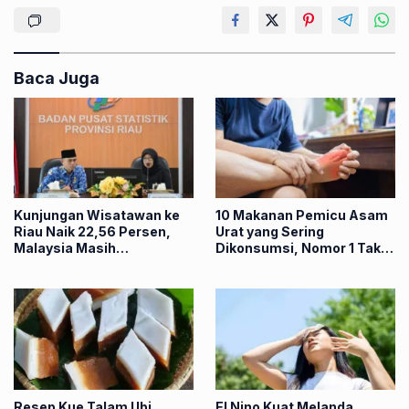
Baca Juga
Kunjungan Wisatawan ke
10 Makanan Pemicu Asam
Riau Naik 22,56 Persen,
Urat yang Sering
Malaysia Masih
Dikonsumsi, Nomor 1 Tak
Mendominasi
Banyak Disadari
Resep Kue Talam Ubi
El Nino Kuat Melanda