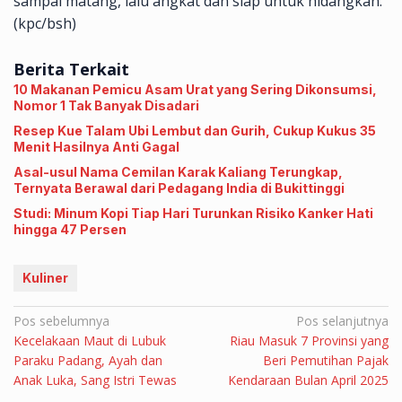
sampai matang, lalu angkat dan siap untuk hidangkan.
(kpc/bsh)
Berita Terkait
10 Makanan Pemicu Asam Urat yang Sering Dikonsumsi,
Nomor 1 Tak Banyak Disadari
Resep Kue Talam Ubi Lembut dan Gurih, Cukup Kukus 35
Menit Hasilnya Anti Gagal
Asal-usul Nama Cemilan Karak Kaliang Terungkap,
Ternyata Berawal dari Pedagang India di Bukittinggi
Studi: Minum Kopi Tiap Hari Turunkan Risiko Kanker Hati
hingga 47 Persen
Kuliner
Navigasi
Pos sebelumnya
Pos selanjutnya
Kecelakaan Maut di Lubuk
Riau Masuk 7 Provinsi yang
pos
Paraku Padang, Ayah dan
Beri Pemutihan Pajak
Anak Luka, Sang Istri Tewas
Kendaraan Bulan April 2025