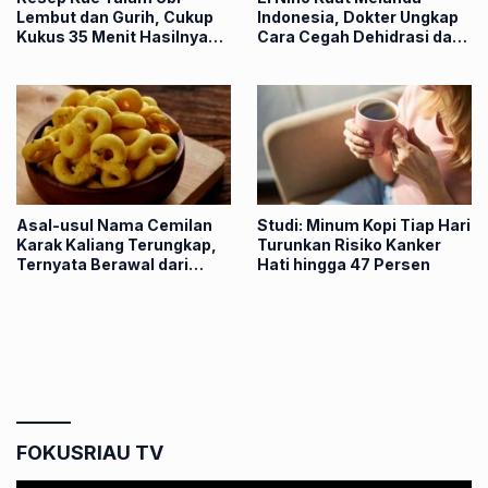
Lembut dan Gurih, Cukup
Indonesia, Dokter Ungkap
Kukus 35 Menit Hasilnya
Cara Cegah Dehidrasi dan
Anti Gagal
Heat Stroke
Asal-usul Nama Cemilan
Studi: Minum Kopi Tiap Hari
Karak Kaliang Terungkap,
Turunkan Risiko Kanker
Ternyata Berawal dari
Hati hingga 47 Persen
Pedagang India di
Bukittinggi
FOKUSRIAU TV